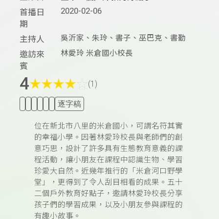
2020-02-06
首播日
期
吳沂家、朱玲、書子、巫巴克、書勤
主持人
林愛玲 米倉國小校長
邀訪來
賓
4
★
★
★
★
☆
(1)
逐字稿
位在新北市八里的米倉國小，可謂名符其實
的幸福小學。因著林愛玲校長與老師們的創
意巧思，設計了許多具有生態教育意義的課
程活動，讓小朋友在課程中認識生物、學習
珍愛大自然。近幾年推行的「米倉河口野學
堂」，更得到了令人刮目相看的成果。五十
二個戶外教育好點子，邀請林愛玲校長分享
孩子們的學習成果，以及小朋友參與課程的
有趣小故事。