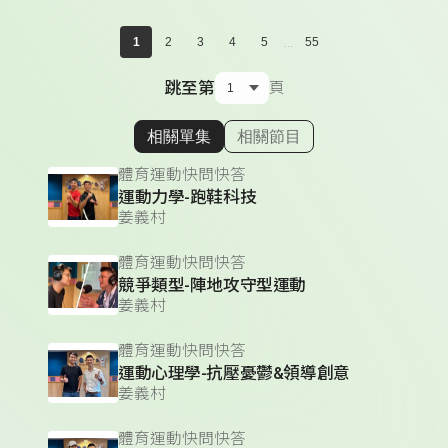
...
1
2
3
4
5
55
跳至第
頁
相關單集
相關節目
顯示相關單集
體育運動快問快答
運動力學-跑鞋科技
姜義村
體育運動快問快答
競爭類型-陣地攻守型運動
姜義村
體育運動快問快答
運動心理學-抗壓憂鬱&領導創意
姜義村
體育運動快問快答