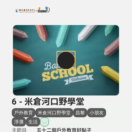
搜尋關鍵字：可輸入節目名稱、主持人或關鍵字
上方功能區塊
6 - 米倉河口野學堂
戶外教育
米倉河口野學堂
昌黎
小朋友
淨灘
生活
...
主節目
五十二個戶外教育好點子