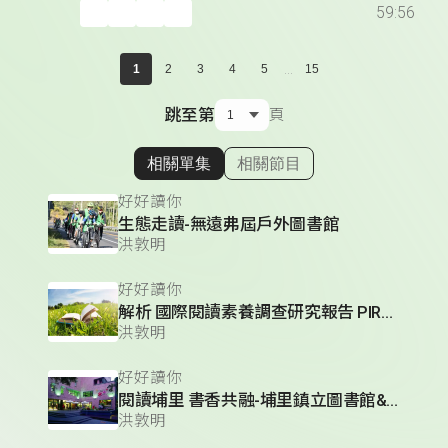
59:56
...
1
2
3
4
5
15
跳至第
頁
相關單集
相關節目
顯示相關單集
好好讀你
生態走讀-無遠弗屆戶外圖書館
洪敦明
好好讀你
解析 國際閱讀素養調查研究報告 PIRLS
洪敦明
好好讀你
閱讀埔里 書香共融-埔里鎮立圖書館&籃城書房
洪敦明