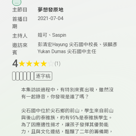
...
主節目
夢想發原地
2021-07-04
首播日
期
妞可、Saspin
主持人
彭清宏Hayung 尖石國中校長、張麟彥
邀訪來
Yukan Dumas 尖石國中主任
賓
4
★
★
★
★
☆
(1)
逐字稿
本集訪談過程中，有特別來賓出現，雖然沒
有一起錄音，你發現是誰了嗎？
尖石國中位於尖石鄉的前山，學生來自前山
與後山的泰雅族，約有95%是泰雅族學生。
為了因應適性揚才，讓孩子發揮其優勢能
力，且與文化連結，醞釀了二年的籌備期，