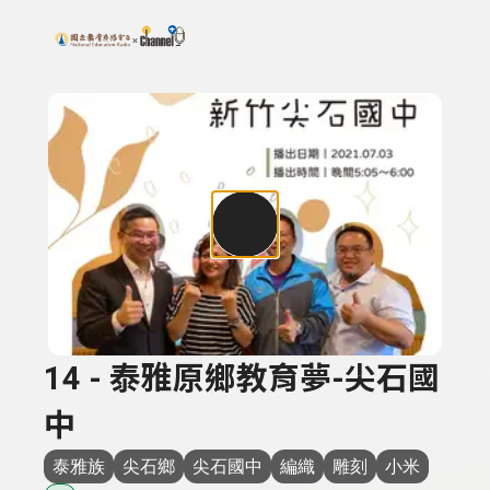
搜尋關鍵字：可輸入節目名稱、主持人或關鍵字
上方功能區塊
14 - 泰雅原鄉教育夢-尖石國
中
泰雅族
尖石鄉
尖石國中
編織
雕刻
小米