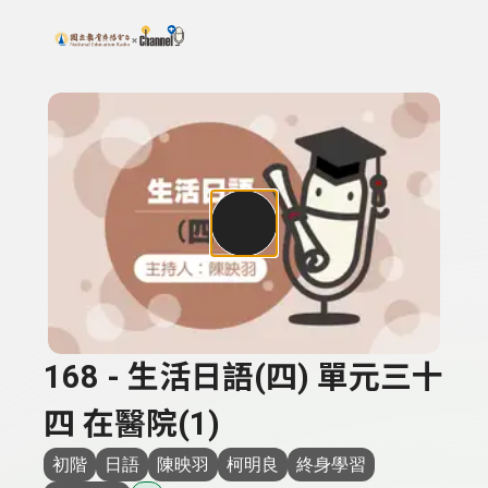
搜尋關鍵字：可輸入節目名稱、主持人或關鍵字
上方功能區塊
168 - 生活日語(四) 單元三十
四 在醫院(1)
初階
日語
陳映羽
柯明良
終身學習