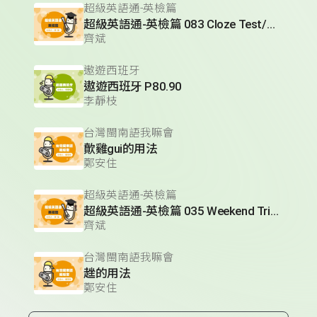
超級英語通-英檢篇
超級英語通-英檢篇 083 Cloze Test/段落填空-13
齊斌
遨遊西班牙
遨遊西班牙 P80.90
李靜枝
台灣閩南語我嘛會
歕雞gui的用法
鄭安住
超級英語通-英檢篇
超級英語通-英檢篇 035 Weekend Trip- 週末旅遊
齊斌
台灣閩南語我嘛會
趖的用法
鄭安住