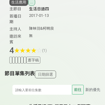
生活應用
...
主節目
生活日語四
2017-01-13
首播日
期
陳映羽&柯明良
主持人
無
邀訪來
賓
4
★
★
★
★
☆
(1)
逐字稿
節目單集列表
日期篩選
前往
新的優先