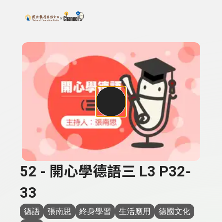
搜尋關鍵字：可輸入節目名稱、主持人或關鍵字
上方功能區塊
52 - 開心學德語三 L3 P32-
33
德語
張南思
終身學習
生活應用
德國文化