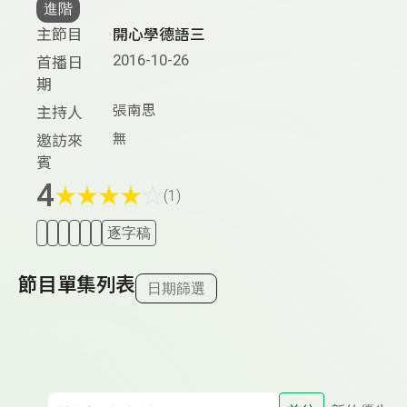
進階
主節目
開心學德語三
2016-10-26
首播日
期
張南思
主持人
無
邀訪來
賓
4
★
★
★
★
☆
(1)
逐字稿
節目單集列表
日期篩選