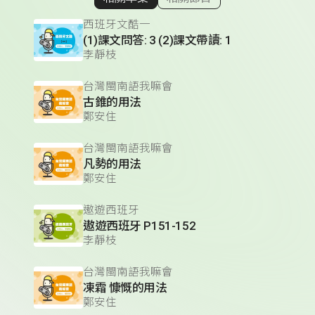
顯示相關單集
西班牙文酷一
(1)課文問答: 3 (2)課文帶讀: 1
李靜枝
台灣閩南語我嘛會
古錐的用法
鄭安住
台灣閩南語我嘛會
凡勢的用法
鄭安住
遨遊西班牙
遨遊西班牙 P151-152
李靜枝
台灣閩南語我嘛會
凍霜 慷慨的用法
鄭安住