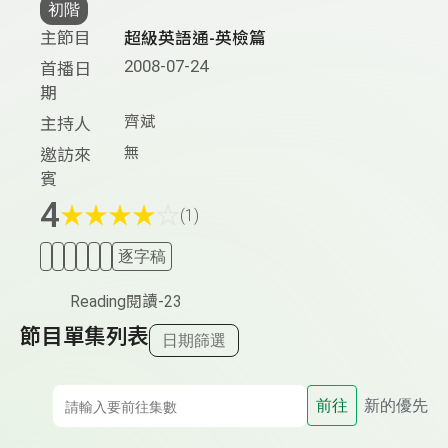
初階
主節目
超級英語通-英檢篇
2008-07-24
首播日
期
齊斌
主持人
無
邀訪來
賓
4
★
★
★
★
☆
(1)
逐字稿
Reading閱讀-23
節目單集列表
日期篩選
前往
新的優先