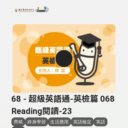
搜尋關鍵字：可輸入節目名稱、主持人或關鍵字
上方功能區塊
68 - 超級英語通-英檢篇 068
Reading閱讀-23
齊斌
終身學習
生活應用
英語檢定
英語