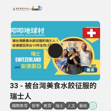
搜尋關鍵字：可輸入節目名稱、主持人或關鍵字
上方功能區塊
33 - 被台灣美食水餃征服的
瑞士人
國際教育
留學
教育
瑞士
人文
藝術
...