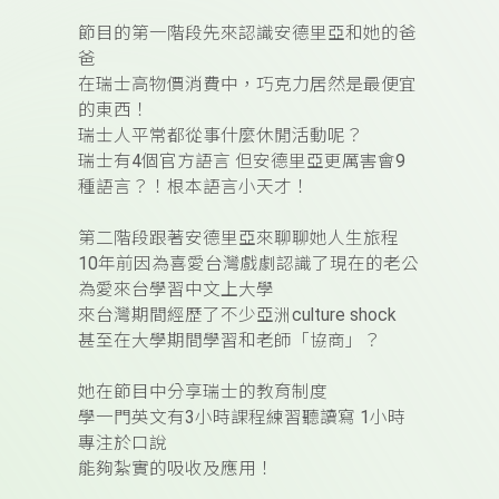
節目的第一階段先來認識安德里亞和她的爸
爸
在瑞士高物價消費中，巧克力居然是最便宜
的東西！
瑞士人平常都從事什麼休閒活動呢？
瑞士有
4
個官方語言
但安德里亞更厲害會
9
種語言？！根本語言小天才！
第二階段跟著安德里亞來聊聊她人生旅程
10
年前因為喜愛台灣戲劇認識了現在的老公
為愛來台學習中文上大學
來台灣期間經歷了不少亞洲
culture shock
甚至在大學期間學習和老師「協商」？
她在節目中分享瑞士的教育制度
學一門英文有
3
小時課程練習聽讀寫
1
小時
專注於口說
能夠紮實的吸收及應用！