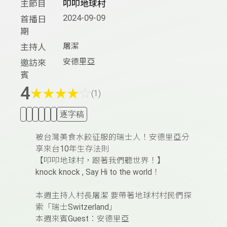
主節目
叩叩地球村
2024-09-09
首播日
期
屠潔
主持人
安德里亞
邀訪來
賓
4
★
★
★
★
☆
(1)
逐字稿
被台灣美食水餃征服的瑞士人！安德里亞分
享來台
10
年生存法則
【叩叩地球村，跟著我們聽世界！】
knock knock , Say Hi to the world
！
本週主持人村長屠潔
要帶著地球村村民們探
索「瑞士
Switzerland
」
本週來賓
Guest
：安德里亞