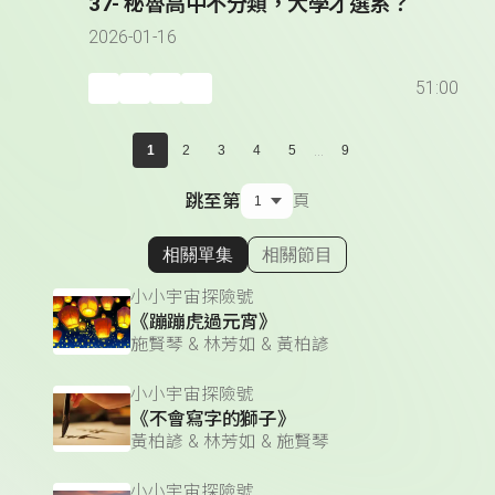
37- 秘魯高中不分類，大學才選系？
2026-01-16
51:00
...
1
2
3
4
5
9
跳至第
頁
相關單集
相關節目
顯示相關單集
小小宇宙探險號
《蹦蹦虎過元宵》
施賢琴 & 林芳如 & 黃柏諺
小小宇宙探險號
《不會寫字的獅子》
黃柏諺 & 林芳如 & 施賢琴
小小宇宙探險號