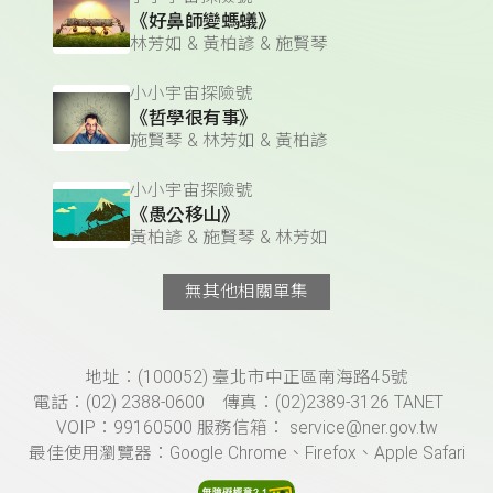
《好鼻師變螞蟻》
林芳如 & 黃柏諺 & 施賢琴
小小宇宙探險號
《哲學很有事》
施賢琴 & 林芳如 & 黃柏諺
小小宇宙探險號
《愚公移山》
黃柏諺 & 施賢琴 & 林芳如
無其他相關單集
頁尾資訊
地址：(100052) 臺北市中正區南海路45號
電話：(02) 2388-0600 傳真：(02)2389-3126 TANET
VOIP：99160500 服務信箱： service@ner.gov.tw
最佳使用瀏覽器：Google Chrome、Firefox、Apple Safari