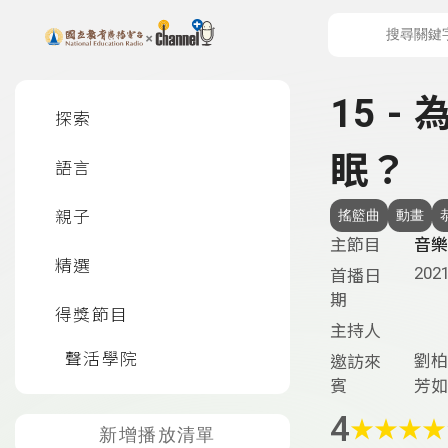
上方功能區塊
左側邊選單
15 
探索
眠？
語言
親子
搖籃曲
動畫
主節目
音樂
精選
2021
首播日
期
得獎節目
主持人
聲活學院
劉柏
邀訪來
賓
芳如
4
★
★
★
★
新增播放清單