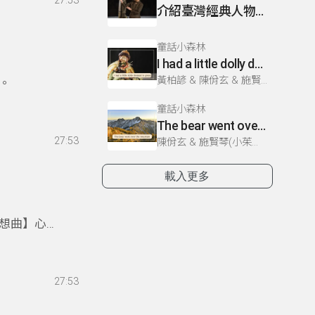
27:53
介紹臺灣經典人物~廖瓊枝
童話小森林
I had a little dolly dressed in green
黃柏諺 & 陳佾玄 & 施賢琴(小茱姊姊)
。
童話小森林
The bear went over the mountain
27:53
陳佾玄 & 施賢琴(小茱姊姊) & 黃柏諺
載入更多
想曲】心
27:53