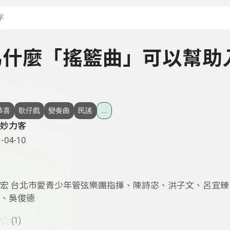
搜尋關鍵字：可輸入節
- 為什麼「搖籃曲」可以幫助
恭喜
歌仔戲
變奏曲
民謠
...
妙力客
-04-10
宏 台北市愛青少年管弦樂團指揮、陳詩宓、洪子文、呂宜臻
、吳俊德
☆
(1)