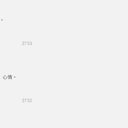
。
27:53
】心情。
27:52