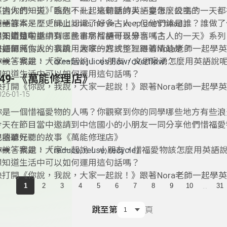
不過你們知道「臨危不亂」這句話的英語要怎麼說嗎？
《古人的一天》系列，一起來聽聽詩人、皇帝、公主的一天都
️➡️答案是：「hold one’s nerve、keep one’s head」
國語課本、歷史課上認識了好多古人，但他們誰是誰？誰做了
想知道這句話中有哪些單字片語可以學習嗎？
搞不清楚啦！
今天節目中邀請到三民書局榴槤哥哥分享《古人的一天》系列
快打開《你說，我說，大家一起說！》跟著Nora老師一起學
書如何將古人的事蹟用趣味的方式整理得清清楚楚？
雙語單元：
你說，我說，大家一起說！ 小朋友，文思泉湧怎麼用英語說
➡️➡️答案是：「
creative juices flow/overflow
想知道生活中可以如何運用這句話嗎？
149- 《萬能修理店》
快打開《你說，我說，大家一起說！》跟著Nora老師一起學
026-01-15
你是一個惜福愛物的人嗎？你觀察到你的同學哪些地方有些浪
今天在節目當中邀請到中信國小的小朋友一同分享他們惜福愛
也收聽好聽的故事《萬能修理店》
雙語單元：
你說，我說，大家一起說！ 小朋友，惜福愛物該怎麼用英語
➡️➡️答案是：「
reduce, reuse, recycle
」
想知道生活中可以如何運用這句話嗎？
快打開《你說，我說，大家一起說！》跟著Nora老師一起學
...
1
2
3
4
5
6
7
8
9
10
31
跳至第
頁