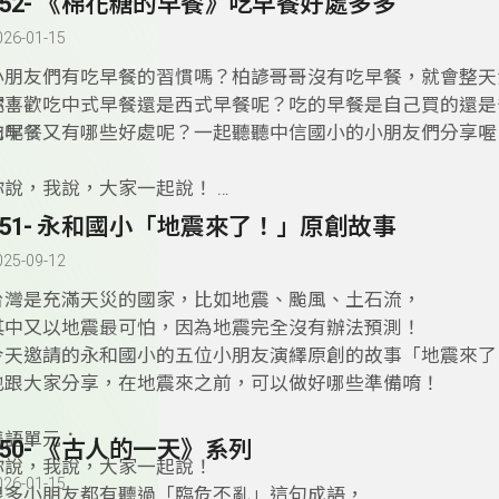
152- 《棉花糖的早餐》吃早餐好處多多
️➡️例如：sweet, tart, juicy, crunchy, mealy
快打開《你說，我說，大家一起說！》跟著Nora老師一起學
026-01-15
小朋友們有吃早餐的習慣嗎？柏諺哥哥沒有吃早餐，就會整天
呢！
你喜歡吃中式早餐還是西式早餐呢？吃的早餐是自己買的還是
的呢？
吃早餐又有哪些好處呢？一起聽聽中信國小的小朋友們分享喔
你說，我說，大家一起說！
很多小朋友都有聽過「民以食為天」這句話，
151- 永和國小「地震來了！」原創故事
不過你們知道「民以食為天」這句話的英語要怎麼說嗎？
025-09-12
️➡️答案是：「Bread is the staff of life.」
想知道這句話中有哪些單字片語可以學習嗎？
台灣是充滿天災的國家，比如地震、颱風、土石流，
快打開《你說，我說，大家一起說！》跟著Nora老師一起學
其中又以地震最可怕，因為地震完全沒有辦法預測！
今天邀請的永和國小的五位小朋友演繹原創的故事「地震來了
也跟大家分享，在地震來之前，可以做好哪些準備唷！
雙語單元：
150- 《古人的一天》系列
你說，我說，大家一起說！
026-01-15
很多小朋友都有聽過「臨危不亂」這句成語，