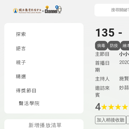
上方功能區塊
左側邊選單
135
探索
病毒
防疫
繪
語言
主節目
小小
2020
親子
首播日
期
精選
施賢
主持人
妙蒜
邀訪來
得獎節目
賓
聲活學院
4
★
★
★
★
加入稍後收聽
新增播放清單