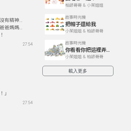
柏諺哥哥 & 小茱姐姐
英文囉！
故事時光機
沒有精神
把帽子還給我
爸爸媽媽做
小茱姐姐 & 柏諺哥哥
！
故事時光機
27:54
你看看你把這裡弄得這麼亂
小茱姐姐 & 柏諺哥哥
載入更多
英文囉！
！」
27:54