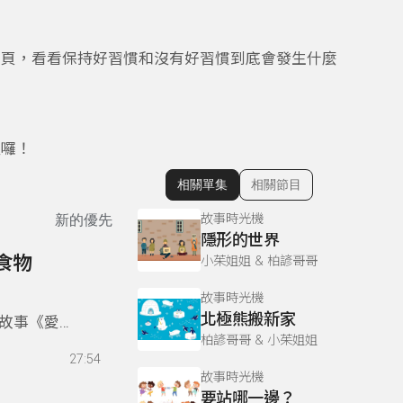
二頁，看看保持好習慣和沒有好習慣到底會發生什麼
程囉！
相關單集
相關節目
顯示相關單集
故事時光機
新的優先
隱形的世界
食物
小茱姐姐 & 柏諺哥哥
故事時光機
北極熊搬新家
故事《愛吃
柏諺哥哥 & 小茱姐姐
27:54
故事時光機
要站哪一邊？