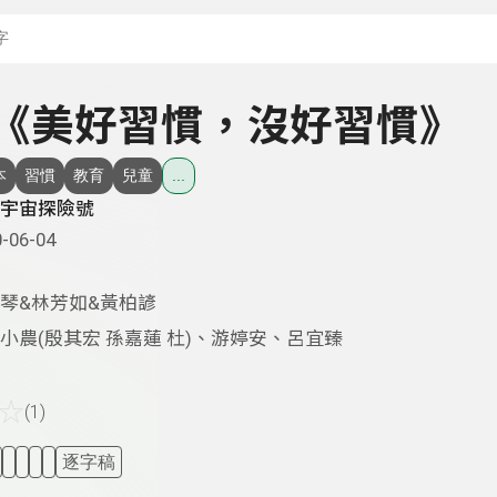
搜尋關鍵字：可輸入節
 - 《美好習慣，沒好習慣》
本
習慣
教育
兒童
...
宇宙探險號
-06-04
琴&林芳如&黃柏諺
小農(殷其宏 孫嘉蓮 杜)、游婷安、呂宜臻
☆
(1)
逐字稿