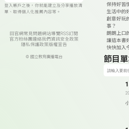
保持好習
登入帳戶之後，你就能建立及分享播放清
生活中的
單、取得個人化推薦內容等。
創意好玩
事？
朗朗上口
回官網
常見問題
網站導覽
RSS訂閱
官方粉絲團
連絡我們
資訊安全政策
讓這本書
隱私保護政策
版權宣告
快快加入
節目單
© 國立教育廣播電台
2