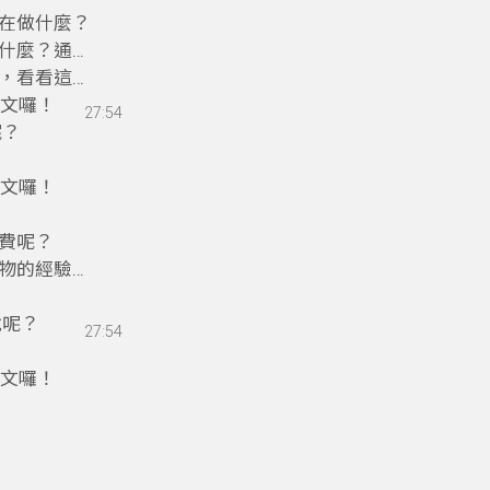
在做什麼？
什麼？通通
，看看這套
英文囉！
27:54
呢？
英文囉！
費呢？
物的經驗，
說呢？
27:54
英文囉！