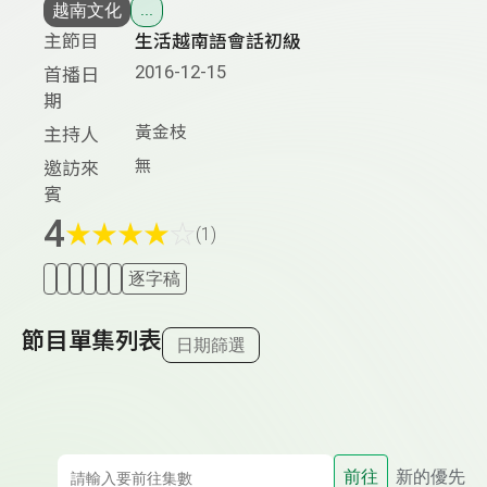
越南文化
...
主節目
生活越南語會話初級
2016-12-15
首播日
期
黃金枝
主持人
無
邀訪來
賓
4
★
★
★
★
☆
(1)
逐字稿
節目單集列表
日期篩選
前往
新的優先