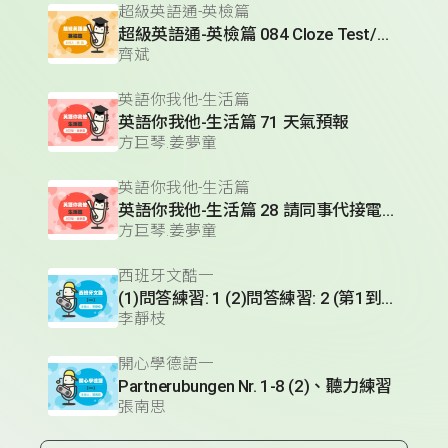
超級英語通-英檢篇
超級英語通-英檢篇 084 Cloze Test/段落填空-14
齊斌
英語你我他-生活篇
英語你我他-生活篇 71 天氣預報
方巨琴.姜夢童
英語你我他-生活篇
英語你我他-生活篇 28 請同事代接電話(1)
方巨琴.姜夢童
西班牙文酷一
(1)問答練習: 1 (2)問答練習: 2 (第1到3題) (3)實用短句單元 (Hablando en plata)- 火車篇 (II)
李靜枝
開心學德語一
Partnerubungen Nr. 1-8 (2)、聽力練習
張南思