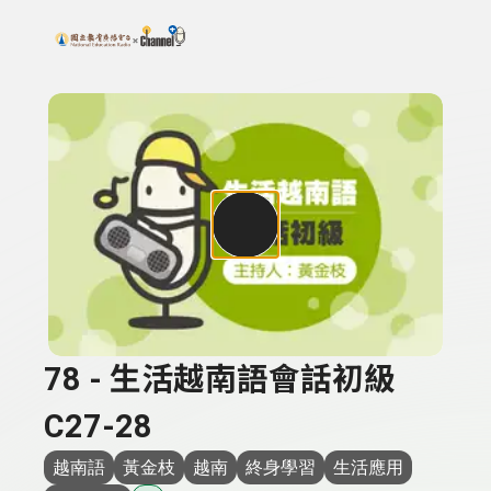
搜尋關鍵字：可輸入節目名稱、主持人或關鍵字
上方功能區塊
78 - 生活越南語會話初級
C27-28
越南語
黃金枝
越南
終身學習
生活應用