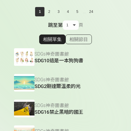
...
1
2
3
4
5
24
跳至第
頁
相關單集
相關節目
顯示相關單集
SDGs神奇圖書館
SDG10這是一本狗狗書
SDGs神奇圖書館
SDG2剛達爾溫柔的光
SDGs神奇圖書館
SDG16禁止黑暗的國王