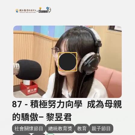
搜尋關鍵字：可輸入節目名稱、主持人或關鍵字
上方功能區塊
87 - 積極努力向學 成為母親
的驕傲– 黎昱君
社會關懷節目
總統教育獎
教育
親子節目