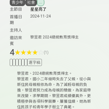
青少年
社會
...
主節目
星星亮了
2024-11-24
首播日
期
主持人
黎昱君 2024總統教育獎得主
邀訪來
賓
4
★
★
★
★
☆
(1)
逐字稿
黎昱君、2024總統教育獎得主。
黎昱君，國小二年級時失去了父親，從小與
新住民母親相依為命，為了減輕母親的負
擔，黎昱君努力成為母親的驕傲，為家庭帶
來改變，求學期間，黎昱君成績優異外，更
積極參與各項科學競賽，屢獲佳績，她為新
住民孩子和青年學子樹立了典範。