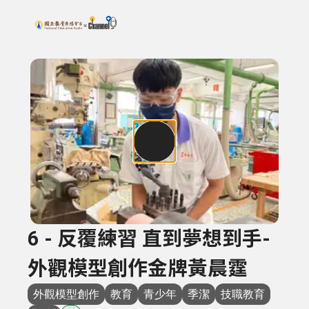
搜尋關鍵字：可輸入節目名稱、主持人或關鍵字
上方功能區塊
6 - 反覆練習 直到夢想到手-
外觀模型創作金牌黃晨霆
外觀模型創作
教育
青少年
季潔
技職教育