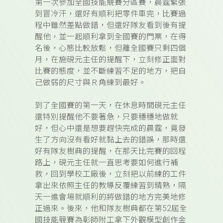
第一次參加全國技能競賽分區賽，晨霆緊張
到冒冷汗，還好有順利把零件車完，比賽過
程中雖然差點做錯，但還好隊友看到後有提
醒他，並一起順利拿到全國賽的門票，在得
名後，心態比較放鬆，但離全國賽只剩四個
月，在施硯元主任的提醒下，立刻修正面對
比賽的態度，並不斷練習不足的地方，把自
己做弱的尺寸與Ｒ角練到最好。
到了全國賽的第一天，在休息時間硯元主任
還特別提醒他不要著急，只要穩穩地做就
好，但心中還是想要趕快完成的晨霆，竟發
生了方向沒有看好就黏上去的錯誤，那時還
好有隊友樹典的提醒，在那天比完賽的回程
路上，硯元主任就一直思考要如何進行補
救，回到學校工廠後，立刻把以前練的工件
拿出來依照主任的教導反覆練習到精熟，隔
天一進會場就順利的將做錯的地方完美地修
正過來。後來，他和隊友樹典都在第52屆全
國技能競賽為彰師附工拿下外觀模型創作金