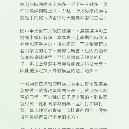
練習的時間變長了許多，從下午三點多一直
在球場練到晚上八、九點，所以後來成為技
能選手的他很快習慣每天需要練習的生活。
國中畢業後在父親的建議下，晨霆選擇彰工
機械木模科就讀，原本高一上學期的時候沒
有參加選手培訓，後來是高一下在榮譽榜上
看到學長的名字，覺得很厲害，也因為過去
曾當過桌球選手，早已習慣每天練習的日
子，再加上當選手有機會能保送科技大學，
因此他決定投入外觀模型的選手培訓。
一剛開始在練習的時候很多東西都不知道要
怎麼做，就會趕緊詢問在高一上就已投入練
習的同學，而訓練的日子是辛苦的，到後面
就只剩下他和同學林樹典，互相打拼與打
氣，每次練習都會做一次比賽的題目，做完
後就會練習自己不足的地方。