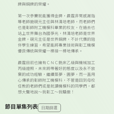
牌與銅牌的榮耀。
第一次參賽就能獲得金牌，晨霆非常感謝指
導老師施硯元主任與林清培老師，而老師們
也是彰師附工機模科畢業的校友，在過去也
站上世界舞台為國爭光，林清培老師是世界
金牌，硯元主任是世界銅牌，不計代價的陪
伴學生練習，希望能將專業技術與彰工機模
優良傳統與榮耀一棒接一棒地傳承。
晨霆目前也擁有ＣＮＣ銑床乙級與機械加工
丙級證照，未來將帶著好的態度以及永不放
棄的成功經驗，繼續築夢、圓夢，而一直用
心傳承的彰師附工機模科，不管是回到母校
任教的老師們或是就讀機模科的同學們，都
想大聲地說～我彰工～我驕傲！
節目單集列表
日期篩選