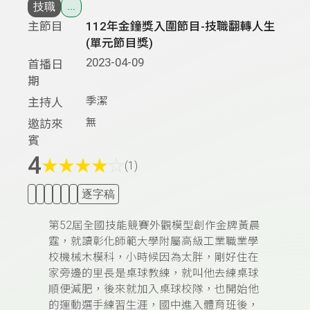
技職
...
主節目
112年金鐘獎入圍節目-技職翻轉人生
(單元節目獎)
2023-04-09
首播日
期
季潔
主持人
無
邀訪來
賓
4
★
★
★
★
☆
(1)
逐字稿
第52屆全國技能競賽外觀模型創作金牌黃晨
霆，就讀彰化師範大學附屬高級工業職業學
校機械木模科，小時候因為太胖，剛好住在
家旁邊的里長是桌球教練，就叫他去練桌球
順便減肥，後來就加入桌球校隊，也開始他
的運動選手練習生涯，國中進入體育班後，