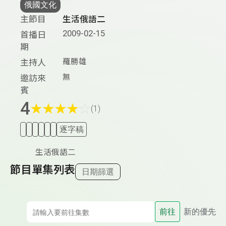
俄國文化
主節目
生活俄語二
2009-02-15
首播日
期
羅勝雄
主持人
無
邀訪來
賓
4
★
★
★
★
☆
(1)
逐字稿
生活俄語二
節目單集列表
日期篩選
前往
新的優先