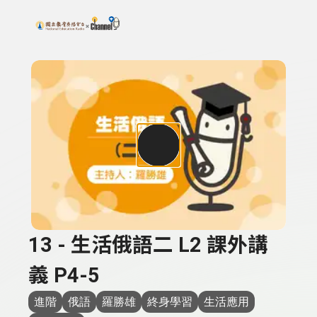
搜尋關鍵字：可輸入節目名稱、主持人或關鍵字
上方功能區塊
13 - 生活俄語二 L2 課外講
義 P4-5
進階
俄語
羅勝雄
終身學習
生活應用