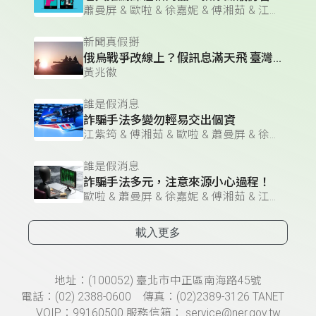
蕭曼屏 & 歐啦 & 徐嘉妮 & 傅湘茹 & 江紫筠
新聞真假掰
俄烏戰爭改線上？假訊息滿天飛 臺灣人必須看懂的「資訊戰」
黃兆徽
誰是假消息
詐騙手法多變勿輕易交出個資
江紫筠 & 傅湘茹 & 歐啦 & 蕭曼屏 & 徐嘉妮
誰是假消息
詐騙手法多元，注意來源小心過程！
歐啦 & 蕭曼屏 & 徐嘉妮 & 傅湘茹 & 江紫筠
載入更多
頁尾資訊
地址：(100052) 臺北市中正區南海路45號
電話：(02) 2388-0600 傳真：(02)2389-3126 TANET
VOIP：99160500 服務信箱： service@ner.gov.tw