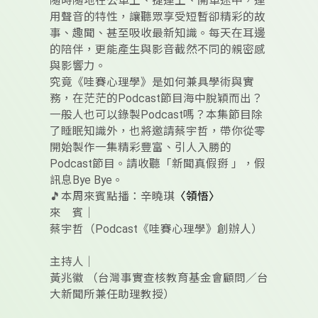
隨時隨地在公車上、捷運上、開車途中，運
用聲音的特性，讓聽眾享受短暫卻精彩的故
事、趣聞、甚至吸收最新知識。每天在耳邊
的陪伴，更能產生與影音截然不同的親密感
與影響力。
究竟《哇賽心理學》是如何兼具學術與實
務，在茫茫的Podcast節目海中脫穎而出？
一般人也可以錄製Podcast嗎？本集節目除
了睡眠知識外，也將邀請蔡宇哲，帶你從零
開始製作一集精彩豐富、引人入勝的
Podcast節目。請收聽「新聞真假掰 」，假
訊息Bye Bye。
🎵本周來賓點播：辛曉琪
〈領悟〉
來 賓｜
蔡宇哲（Podcast《哇賽心理學》創辦人）
主持人｜
黃兆徽 （台灣事實查核教育基金會顧問／台
大新聞所兼任助理教授）