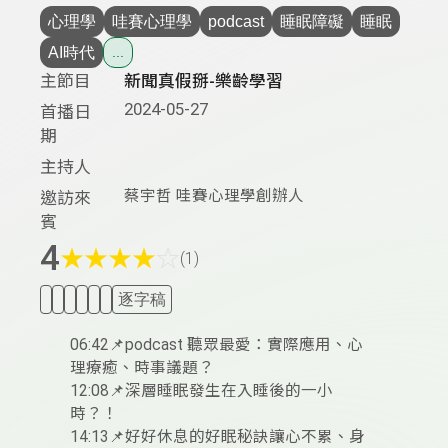
心理學
哇賽心理學
podcast
睡眠障礙
睡眠
AI時代
...
主節目
新聞真假掰-樂齡學習
2024-05-27
首播日
期
主持人
蔡宇哲 哇賽心理學創辦人
邀訪來
賓
4
★
★
★
★
☆
(1)
逐字稿
06:42📌podcast 聽眾最愛：實際應用、心
理療癒、時事議題？
12:08📌深層睡眠發生在入睡後的一小
時？！
14:13📌好好休息的好眠秘訣讓心不累、身