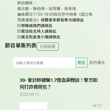
節目團隊︱
黃兆徽、陳柏樺、張育騰、蔡東棧
📻每周日17:05-18:00與您空中相會《國立教
育廣播電台》
收聽更多節目集次請按此
💌
想聯絡我們請按此
💌
寫信給主持人請按此
💌
謠言剋星查小喵請按此
節目單集列表
日期篩選
前往
新的優先
30- 會計師被騙1.7億血淚教訓！警方如
何打詐救荷包？
2025-09-12
54:57