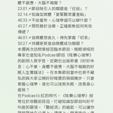
體不疲憊、大腦不報廢？
23:01📌節目吸引人的關鍵是「迂迴」？
32:14📌知識型媒體「要幫聽眾畫重點」
40:33📌不談童年，心理學還可以聊什麼？
43:27📌預防勝於治療，正確衛教如何有效
傳遞？
46:01📌自媒體想長久，得先掌握「初衷」
50:27📌持續更新是自媒體成功關鍵？
本週再次訪問曾經蒞臨本節目，睡眠領域的
專家也是知名Podcast節目《哇賽心理學》
的創辦人蔡宇哲，近期也出版新書《好好休
息：心不累、身體不疲憊、大腦不報廢的好
眠人生實踐法》。在本集節目當中也將不藏
私的與大家公開好好睡覺的兩個撇步，只要
掌握心理學，竟也可以拯救失眠、改善身心
疲勞？
在Podcast火紅的時代，《哇賽心理學》經
常位於收聽前段班，打破知識型節目叫好不
叫座的窘境。「聽經濟」的崛起，可以讓你