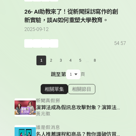
26- AI助教來了！從新聞採訪寫作的創
新實驗，談AI如何重塑大學教育。
2025-09-12
54:57
...
1
2
3
4
5
8
跳至第
頁
相關單集
相關節目
顯示相關單集
新聞真假掰
演算法成為假訊息攻擊對象？演算法的三大運作邏輯？
黃兆徽
誰是假消息
名人推薦課程和商品？教你識破仿冒粉絲頁