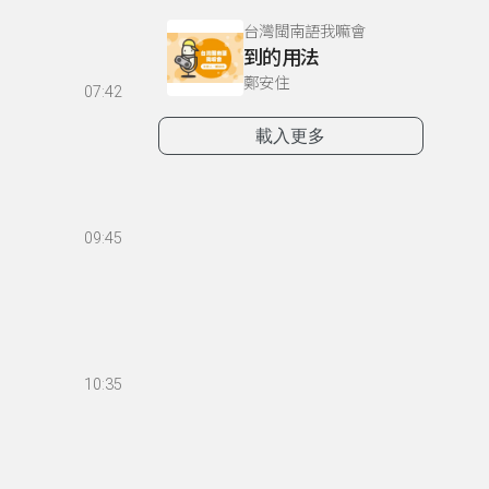
台灣閩南語我嘛會
到的用法
鄭安住
07:42
載入更多
09:45
10:35