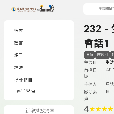
上方功能區塊
左側邊選單
232 
探索
會話1
語言
親子
日語
陳映羽
主節目
生活
精選
2014
首播日
期
得獎節目
陳映
主持人
聲活學院
無
邀訪來
賓
4
★
★
★
★
新增播放清單