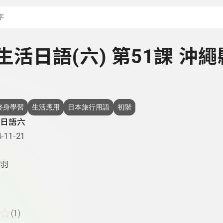
搜尋關鍵字：可輸入節
- 生活日語(六) 第51課 沖
終身學習
生活應用
日本旅行用語
初階
日語六
-11-21
羽
☆
(1)