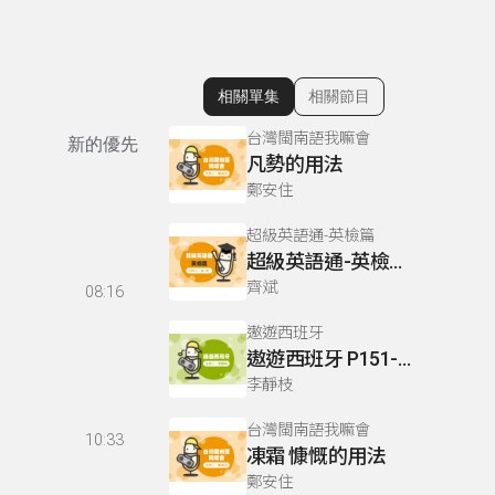
相關單集
相關節目
顯示相關單集
台灣閩南語我嘛會
新的優先
凡勢的用法
鄭安住
超級英語通-英檢篇
超級英語通-英檢篇 049 Reading閱讀-4
齊斌
08:16
遨遊西班牙
遨遊西班牙 P151-152
李靜枝
台灣閩南語我嘛會
10:33
凍霜 慷慨的用法
鄭安住