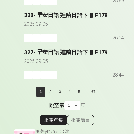
25:55
328- 早安日語 進階日語下冊 P179
2025-09-05
26:24
327- 早安日語 進階日語下冊 P179
2025-09-05
28:44
...
1
2
3
4
5
67
跳至第
頁
相關單集
相關節目
顯示相關單集
跟著yinka走台灣