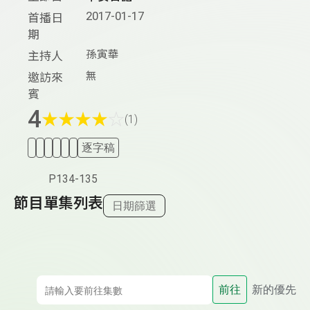
2017-01-17
首播日
期
孫寅華
主持人
無
邀訪來
賓
4
★
★
★
★
☆
(1)
逐字稿
P134-135
節目單集列表
日期篩選
前往
新的優先