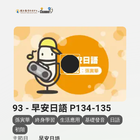
搜尋關鍵字：可輸入節目名稱、主持人或關鍵字
上方功能區塊
93 - 早安日語 P134-135
孫寅華
終身學習
生活應用
基礎發音
日語
初階
主節目
早安日語