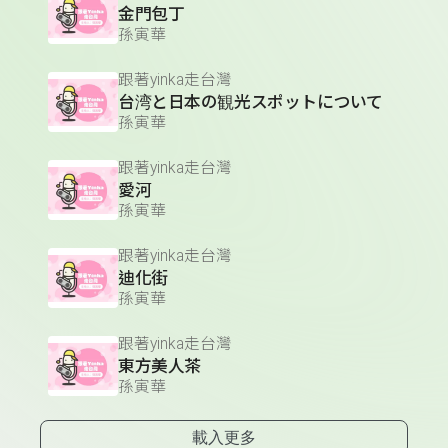
金門包丁
孫寅華
跟著yinka走台灣
台湾と日本の観光スポットについて
孫寅華
跟著yinka走台灣
愛河
孫寅華
跟著yinka走台灣
迪化街
孫寅華
跟著yinka走台灣
東方美人茶
孫寅華
載入更多