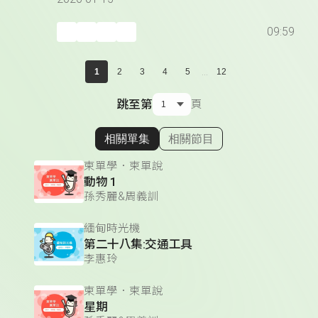
09:59
...
1
2
3
4
5
12
跳至第
頁
相關單集
相關節目
顯示相關單集
柬單學．柬單說
動物 1
孫秀麗&周義訓
緬甸時光機
第二十八集:交通工具
李惠玲
柬單學．柬單說
星期