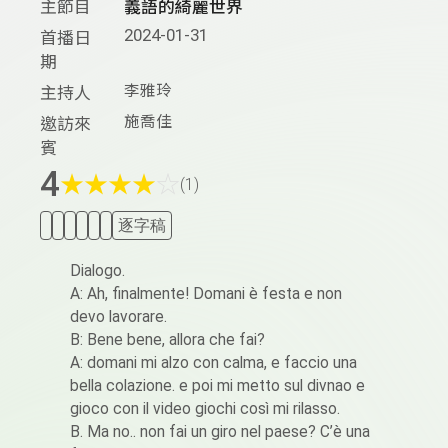
主節目
義語的綺麗世界
2024-01-31
首播日
期
李雅玲
主持人
施喬佳
邀訪來
賓
4
★
★
★
★
☆
(1)
逐字稿
Dialogo.
A: Ah, finalmente! Domani è festa e non
devo lavorare.
B: Bene bene, allora che fai?
A: domani mi alzo con calma, e faccio una
bella colazione. e poi mi metto sul divnao e
gioco con il video giochi così mi rilasso.
B. Ma no.. non fai un giro nel paese? C’è una