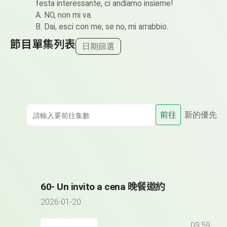
festa interessante, ci andiamo insieme!
A. NO, non mi va.
B. Dai, esci con me, se no, mi arrabbio.
節目單集列表
日期篩選
前往
新的優先
60- Un invito a cena 晚餐邀約
2026-01-20
09:59