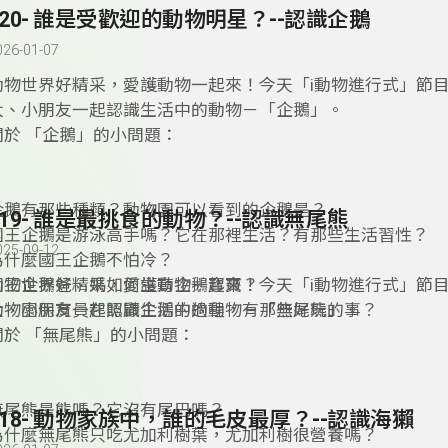
120- 誰是受歡迎的動物明星？--認識企鵝
026-01-07
動物世界好精采，愛護動物一起來！今天「i動物進行式」節
大、小朋友一起認識生活中的動物－「企鵝」。
關於 「企鵝」的小問題：
企鵝有那些種類？動物園可以看到的企鵝是？
119- 誰是最挑食的動物？--認識無尾熊
國王企鵝是游泳高手嗎？它在那裡生活？有那些生活習性？
025-09-12
為什麼國王企鵝不怕冷？
國王企鵝爸、媽如何生育企鵝寶寶？
動物世界好精采，愛護動物一起來！今天「i動物進行式」節
動物園保育員在照顧企鵝的過程，有那些好玩的事？
大、小朋友一起認識生活中的動物－「無尾熊」。
關於 「無尾熊」的小問題：
無尾熊是熊嗎？它沒有尾巴嗎？
118- 動物家族中，誰的毛皮最厚？--認識海獺
為什麼無尾熊只吃尤加利樹葉，尤加利樹很營養嗎？