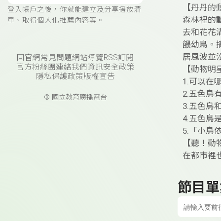
【丹丹的
登入帳戶之後，你就能建立及分享播放清
森林裡的
單、取得個人化推薦內容等。
去和花花
餵幼鳥。
居風波並
回官網
常見問題
網站導覽
RSS訂閱
官方粉絲團
連絡我們
資訊安全政策
【動物明星
隱私保護政策
版權宣告
1.可以
2.五色
© 國立教育廣播電台
3.五色
4.五色
5.「小
【聽！動
在都市裡
節目單