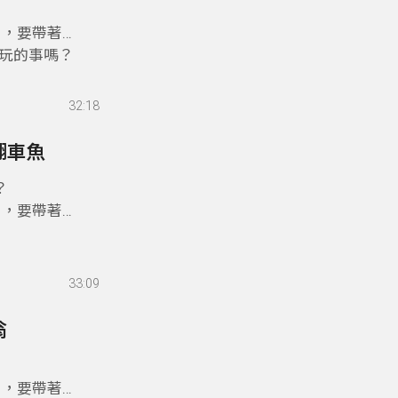
目，要帶著
玩的事嗎？
32:18
翻車魚
？
目，要帶著
33:09
翁
目，要帶著