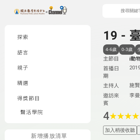
上方功能區塊
左側邊選單
19 
探索
4-6歲
0-3歲
語言
主節目
i動
2019
親子
首播日
期
精選
施賢
主持人
李曼
邀訪來
得獎節目
賓
聲活學院
4
★
★
★
★
加入稍後收聽
新增播放清單