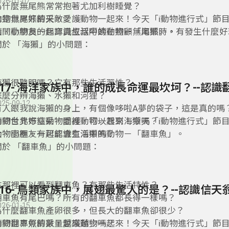
026-01-07
為什麼無尾熊常常抱著尤加利樹睡覺？
誰是無尾熊的天敵？
動物世界好精采，愛護動物一起來！今天「i動物進行式」節
請問動物員的保育員叔叔阿姨在照顧無尾熊時，有發生什麼好
大、小朋友一起認識生活中的動物－「海獺」。
關於 「海獺」的小問題：
海獺很聰明嗎？它有那些生活習性？
117- 海洋家族中，誰的成長命運最坎坷？--認識
怎麼分辨海獺、水獺和河狸？
025-09-12
有人跟我說海獺的身上，有個像哆啦A夢的袋子，這是真的嗎
請問台北市立動物園裡，可以看到海獺嗎？
動物世界好精采，愛護動物一起來！今天「i動物進行式」節
動物園裡，有可能會有海獺嗎？
大、小朋友一起認識生活中的動物－「翻車魚」。
關於 「翻車魚」的小問題：
在那裡可以看到翻車魚？有那些生活特性？
116- 鳥類家族中，展翅最驚人的是？--認識信天
翻車魚有尾巴嗎？所有的翻車魚都長得一樣嗎？
026-01-15
為什麼翻車魚產卵很多，但長大的翻車魚卻很少？
請問翻車魚的數量越來越少嗎？
動物世界好精采，愛護動物一起來！今天「i動物進行式」節