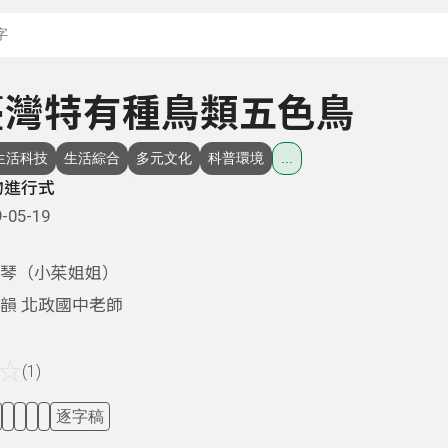
搜尋關鍵字：可輸入節
- 臺灣特有種鳥類五色鳥
生活科技
生活綜合
多元文化
科普環境
...
物進行式
-05-19
琴（小茱姐姐）
韻 北政國中老師
☆
(1)
逐字稿