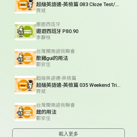
超級英語通-英檢篇 083 Cloze Test/段落填空-13
齊斌
遨遊西班牙
遨遊西班牙 P80.90
李靜枝
台灣閩南語我嘛會
歕雞gui的用法
鄭安住
超級英語通-英檢篇
超級英語通-英檢篇 035 Weekend Trip- 週末旅遊
齊斌
台灣閩南語我嘛會
趖的用法
鄭安住
載入更多