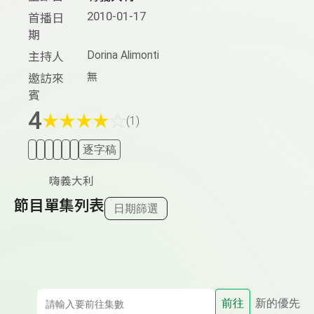
2010-01-17
首播日
期
Dorina Alimonti
主持人
無
邀訪來
賓
4
★
★
★
★
☆
(1)
逐字稿
嗨義大利
節目單集列表
日期篩選
前往
新的優先