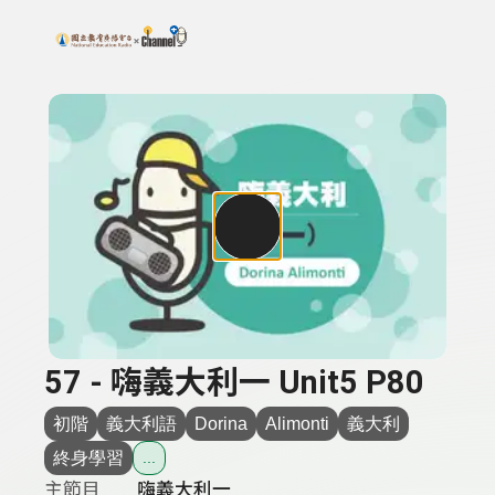
搜尋關鍵字：可輸入節目名稱、主持人或關鍵字
上方功能區塊
57 - 嗨義大利一 Unit5 P80
初階
義大利語
Dorina
Alimonti
義大利
終身學習
...
主節目
嗨義大利一