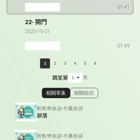
01:41
22- 開門
2025-10-21
01:49
1
2
3
4
5
6
跳至第
頁
相關單集
相關節目
顯示相關單集
輕鬆學族語-布農族語
部落
輕鬆學族語-布農族語