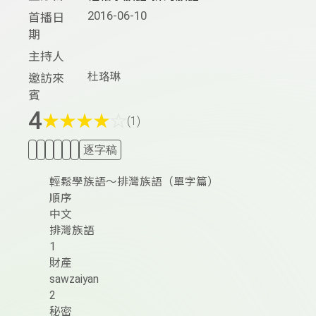
2016-06-10
首播日
期
主持人
杜珞琳
邀訪來
賓
4
★
★
★
★
☆
(1)
逐字稿
輕鬆學族語～排灣族語（單字篇）
順序
中文
排灣族語
1
財產
sawzaiyan
2
秘密