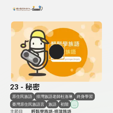
搜尋關鍵字：可輸入節目名稱、主持人或關鍵字
上方功能區塊
23 - 秘密
原住民族語
排灣族語老師杜洛琳
終身學習
臺灣原住民族語言
族語
初階
...
主節目
輕鬆學族語-排灣族語