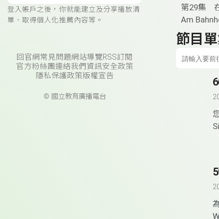
第29集 
登入帳戶之後，你就能建立及分享播放清
Am Bahnh
單、取得個人化推薦內容等。
節目單
回官網
常見問題
網站導覽
RSS訂閱
官方粉絲團
連絡我們
資訊安全政策
隱私保護政策
版權宣告
© 國立教育廣播電台
2
S
2
W