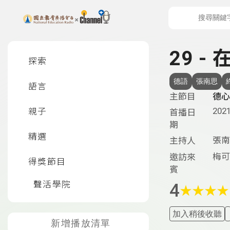
上方功能區塊
左側邊選單
29 -
探索
德語
張南思
語言
主節目
德心
2021
親子
首播日
期
精選
張南
主持人
梅可
邀訪來
得獎節目
賓
聲活學院
4
★
★
★
★
加入稍後收聽
新增播放清單