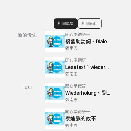
相關單集
相關節目
顯示相關單集
開心學德語一
新的優先
複習助動詞、Dialog 2、&Uuml;bung 4
張南思
開心學德語一
Lesetext 1 wiederholen、Lesetext 2
張南思
開心學德語一
10:01
Wiederholung、副詞在句中的位置
張南思
開心學德語一
泰迪熊的故事
張南思