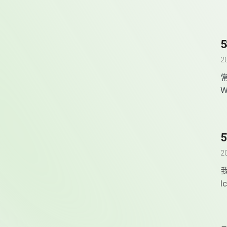
2
W
2
I