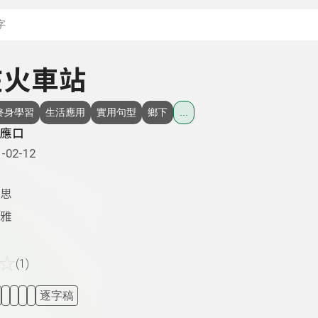
搜尋關鍵字：可輸入節
 在火車站
終身學習
生活應用
實用句型
鄉下
...
應口
-02-12
思
雅
☆
(1)
逐字稿