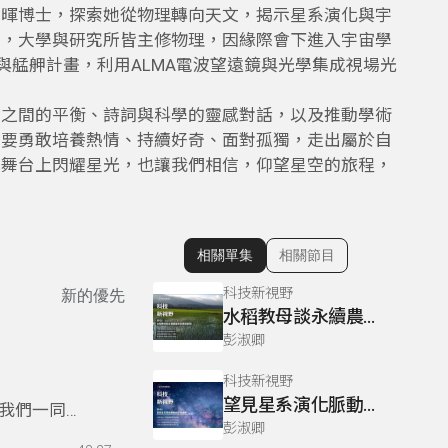
俐暉博士，探索她從物理轉向天文，揭示星系演化與宇
蒙，大學與研究所皆主修物理，因緣際會下進入宇宙學
T與艋舺計畫，利用ALMA電波望遠鏡與光學集成視場光
究之間的平衡、詩詞與科學的靈感對話，以及推動學術
，要勇敢培養熱情、持續好奇、面對孤獨，走出屬於自
文舞台上閃耀星光，也讓我們相信，仰望星空的旅程，
相關單集
相關節目
顯示相關單集
科技新視野
新的優先
水稻教母談永續農業的前瞻與創新
彭淑卿
科技新視野
望見星系演化脈動的宇宙視野
我們一同探
彭淑卿
的科學旅