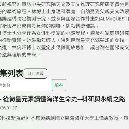
技新視野》專訪中央研究院天文及天文物理研究所研究員林
秘的學術旅程。林博士出身理科家庭，自幼受到父親天文啟
理論建構跨足觀測研究，並參與國際合作計畫如ALMaQUES
解析恆星形成與冷氣體的關聯，挑戰傳統理論。
林博士也分享作為女性科學家的心路歷程，談及在家庭與研
的行動實踐。她鼓勵年輕人，特別是對星空充滿夢想的女孩
軌道。林俐暉博士以堅定步伐與開放思維，讓台灣在國際天
希望與理解的未來。
集列表
日期篩選
前往
6- 從微量元素讀懂海洋生命史—科研與永續之路
026-01-07
《科技新視野》本集邀請到國立臺灣海洋大學王佳惠教授，與
索「從微量元素讀懂海洋生命史—科研與永續之路」。王教授