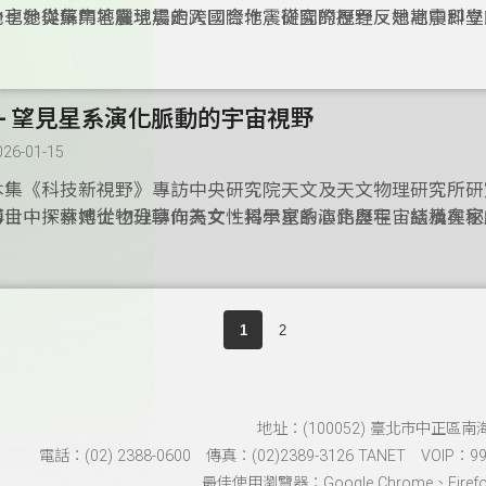
以全人觀點思考醫療。對於女性在 STEM 的挑戰，她提到台
分享她從集集地震現場走入國際地震研究的歷程。她高中即立
她也參與蘇門答臘地震的跨國合作，從國際視野反思地震科學
上仍有進步空間，應創造更友善的環境，讓女性能兼顧研究與
科學，1999年震災成為她重返學術的轉捩點。節目中，她分
維。節目中還提到她在嘉義梅山野外觀測時的驚險經歷，與她
勵年輕世代：科學不只是競爭，更是合作與分享。唯有不設限
灣與東南亞地震風險的深入觀測與評估，並透過GPS、LiDAR、I
會實踐之間的責任感。她強調科學不僅是數據，更是減災的希
更大的可能。
間技術，結合斷層與滑坡資料，建立地震與崩塌的風險模型。
面對未來，她期許AI與大數據能助力地震預警，同時鼓勵年輕
2- 望見星系演化脈動的宇宙視野
科學，讓科技與社會同行，為防災帶來更多可能。這場從地震
學術舞台的科學之旅，展現一位女科學家如何用知識回應災難
026-01-15
與世界的安全。
本集《科技新視野》專訪中央研究院天文及天文物理研究所研
博士，探索她從物理轉向天文，揭示星系演化與宇宙結構奧秘
節目中，林博士也分享作為女性科學家的心路歷程，談及在家
程。林博士出身理科家庭，自幼受到父親天文啟蒙，大學與研
間的平衡、詩詞與科學的靈感對話，以及推動學術性別平權的
物理，因緣際會下進入宇宙學領域，從理論建構跨足觀測研究
她鼓勵年輕人，特別是對星空充滿夢想的女孩，要勇敢培養熱
際合作計畫如ALMaQUEST與艋舺計畫，利用ALMA電波望遠
奇、面對孤獨，走出屬於自己的研究軌道。林俐暉博士以堅定
成視場光譜技術，解析恆星形成與冷氣體的關聯，挑戰傳統理
思維，讓台灣在國際天文舞台上閃耀星光，也讓我們相信，仰
1
2
程，始終通往希望與理解的未來。
地址：(100052) 臺北市中正區南
電話：(02) 2388-0600 傳真：(02)2389-3126 TANET VOIP：991
最佳使用瀏覽器：Google Chrome、Firefox、