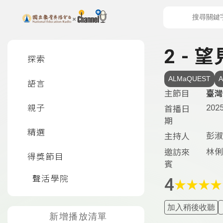
上方功能區塊
左側邊選單
2 -
探索
ALMaQUEST
語言
主節目
臺灣
2025
親子
首播日
期
精選
彭淑
主持人
林俐
邀訪來
得獎節目
賓
聲活學院
4
★
★
★
★
加入稍後收聽
新增播放清單