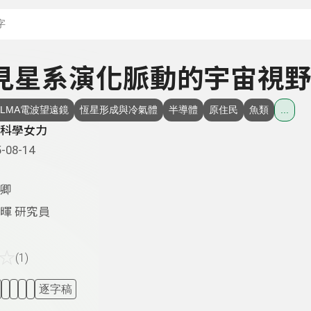
搜尋關鍵字：可輸入節
 望見星系演化脈動的宇宙視
ALMA電波望遠鏡
恆星形成與冷氣體
半導體
原住民
魚類
...
科學女力
-08-14
卿
暉 研究員
☆
(1)
逐字稿