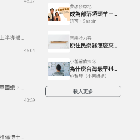
48:27
逐漸引領她
夢想發原地
她選擇專注
成為部落領頭羊－原根職校
研究對象。
妞可、Saspin
工具，成功
生物的洄游
上半導體科
音樂妙力客
王教授的研
原住民樂器怎麼來的?
特質，成為
提供了漁業
46:04
張俊彥教授
斷漁業資源
節目中探討半
小蕃薯偵探隊
自然的關
為什麼台灣最早科學園區設在新竹？
，到醫療設
帶來深刻省
隊歷經十多
施賢琴（小茱姐姐）
角色，能為
病況，降低
華國媛，分
到平衡。
載入更多
與 pH
歐美先進技
技創新，更
43:39
墨烯等新材
領域合作是
華國媛也將
只驅動產業
話，並以母
續」為核心
了教育，華
相關，呼籲
雅儒博士，