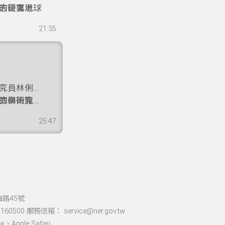
灣在支持系統
志從事地球
的研究思
生活，她勉
享多年來對台
在研究與社
，才能創造
21:35
nSAR等空
望與行動。
人投入地球
現場到跨國
，守護台灣
究員林俐暉
的學術旅
庭與研究之
究所皆主修
行動實踐。
25:47
，並參與國
情、持續好
鏡與光學集
步伐與開放
論。
望星空的旅
海路45號
60500 服務信箱： service@ner.gov.tw
Apple Safari