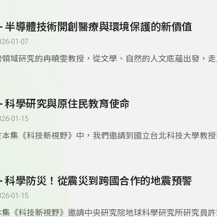
程，始於童年對自然與海洋的深刻連結。自小對生物的好奇，
走上用科學方法理解海洋生命史的道路。在學術養成過程中，
5- 半導體技術開創醫療與環境保護的新價值
於生物體內微量元素與環境的互動，並以魚類與頭足類為主要
她的研究運用電子微探分析儀、電漿質譜儀及螢光標定等先進
026-01-07
讀取魚類與烏賊等生物體內的「化學指紋」。這些突破揭示了
跨領域研究的冉曉雯教授，從文學、自然的人文底蘊出發，走
路徑、族群分布與生長環境，深化了我們對海洋生態的理解。
研之路。父母開放的教育方式，培養她自由思考與勇於嘗試的
究成果涵蓋虎斑烏賊、劍尖槍管、烏魚、珊瑚礁魚類等案例，
日後跨界研究的重要養分。在博士階段，受到台灣半導體之父
管理與保育的重要依據。例如，藉由生活史的解析，能協助判
「要有 Crazy Idea」的啟發，奠定後續跨領域創新的基礎。
狀況，並制定合理的捕撈政策。科研不只是追求數據，更是對
4- 科學研究與原住民教育使命
導體為何成為醫療與環保的核心基礎。從智慧農業、水質監控
懷。當她在數據中看見海洋生物承受氣候變遷與人類壓力時，
備，都依賴高靈敏度、低功耗的半導體感測器。冉教授帶領團
026-01-15
思，也讓她的科研更具使命感。科學家在永續漁業中扮演關鍵
年，研發出呼氣檢測腎臟健康的技術，只需吹氣就能快速評估
在本集《科技新視野》中，我們邀請到國立台北科技大學教授
政策與產業提供科學證據，協助台灣在經濟與資源永續之間找
醫療成本。在環境領域，半導體晶片能即時監測水質，檢測氨氮
享她「不設限」的科學人生與原住民的科學教育。華國媛曾把
值，提供長期數據協助農業與產業的決策。這些研究不僅是科
術帶回台灣，成立公司，在北科大教學與研究，帶領學生將石
回應社會需求，讓半導體發揮守護健康與環境的雙重價值。跨
料應用於智慧紡織與生物感測。作為排灣與泰雅族的一份子，
科研創新的活水，展現半導體技術的多功能性。半導體技術不
3- 科學防災！從震災到跨國合作的地震預警
科學專業帶回部落。製作動畫，把肺結核防治知識融入原民神
升級，更能推動智慧醫療與智慧環境管理，打造以「健康與永
語配音，讓孩子在熟悉的文化中產生對科學的興趣與認同。除
026-01-15
的美好生活。
國媛參與原住民健康政策，強調教育、經濟與文化和健康息息
本集《科技新視野》邀請中央研究院地球科學研究所研究員許