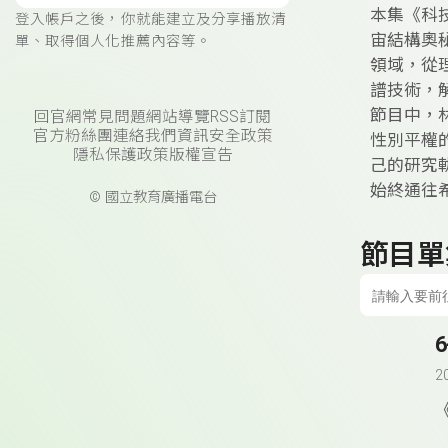
本集《科
登入帳戶之後，你就能建立及分享播放清
宙結構奧
單、取得個人化推薦內容等。
領域，從
譜技術，
節目中，
回官網
常見問題
網站導覽
RSS訂閱
官方粉絲團
連絡我們
資訊安全政策
性別平權
隱私保護政策
版權宣告
己的研究
始終通往
© 國立教育廣播電台
節目單
2