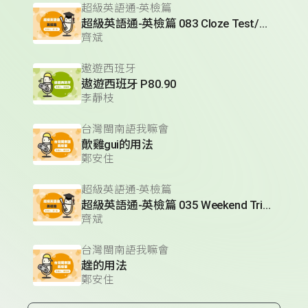
超級英語通-英檢篇
超級英語通-英檢篇 083 Cloze Test/段落填空-13
齊斌
遨遊西班牙
遨遊西班牙 P80.90
李靜枝
台灣閩南語我嘛會
歕雞gui的用法
鄭安住
超級英語通-英檢篇
超級英語通-英檢篇 035 Weekend Trip- 週末旅遊
齊斌
台灣閩南語我嘛會
趖的用法
鄭安住