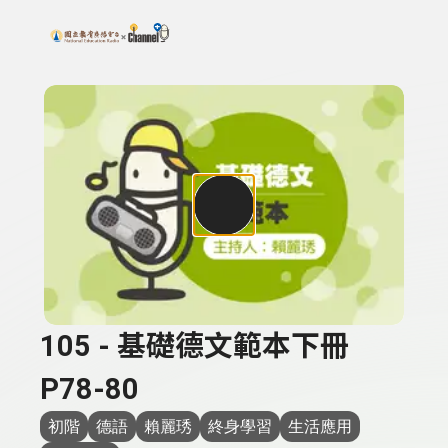
搜尋關鍵字：可輸入節目名稱、主持人或關鍵字
上方功能區塊
105 - 基礎德文範本下冊
P78-80
初階
德語
賴麗琇
終身學習
生活應用