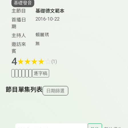
基礎發音
主節目
基礎德文範本
2016-10-22
首播日
期
賴麗琇
主持人
無
邀訪來
賓
4
★
★
★
★
☆
(1)
逐字稿
節目單集列表
日期篩選