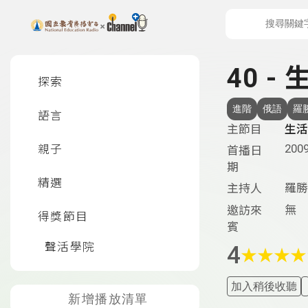
上方功能區塊
左側邊選單
40 -
探索
進階
俄語
羅
語言
主節目
生活
2009
親子
首播日
期
精選
羅勝
主持人
無
邀訪來
得獎節目
賓
聲活學院
4
★
★
★
★
加入稍後收聽
新增播放清單