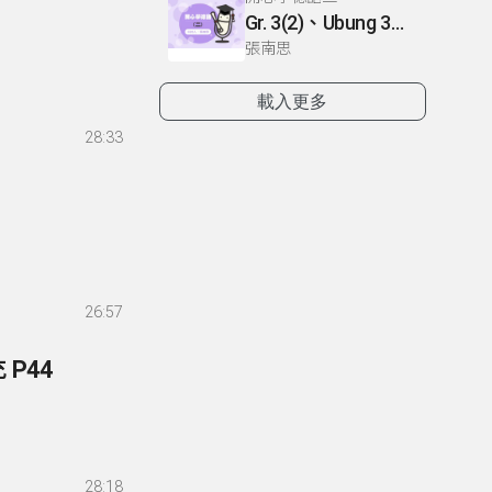
Gr. 3(2)、Ubung 3、Gr. 2(1)
張南思
載入更多
28:33
26:57
 P44
28:18