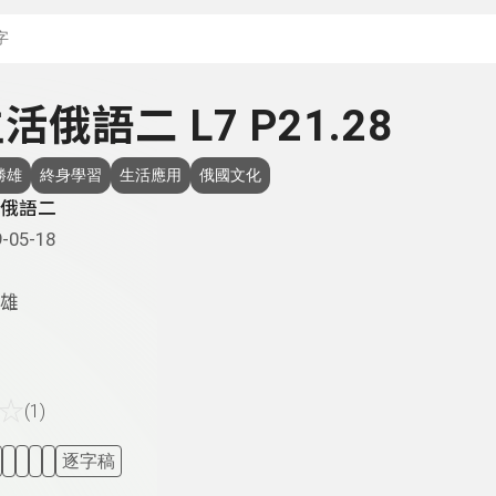
搜尋關鍵字：可輸入節
 生活俄語二 L7 P21.28
勝雄
終身學習
生活應用
俄國文化
俄語二
-05-18
雄
☆
(1)
逐字稿