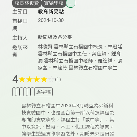
校長林俊賢
實驗學校
...
主節目
教育新亮點
2024-10-30
首播日
期
新聞組及各分臺
主持人
林俊賢 雲林縣立石榴國中校長、林冠廷
邀訪來
雲林縣立石榴國中主任、葉佳韻、鍾育
賓
潤 雲林縣立石榴國中老師、羅逸祥、張
家萾、林莛芳 雲林縣立石榴國中學生
4
★
★
★
★
☆
(1)
逐字稿
雲林縣立石榴國中
2023
年
8
月轉型為公辦科
技實驗國中，也是全台第一所以科技課程為
導向的實驗學校，課程主打「做中學」，其
中以資訊、機電、木工、化工課程為導向，
讓學生透過實作學習之外，期盼未來走研發