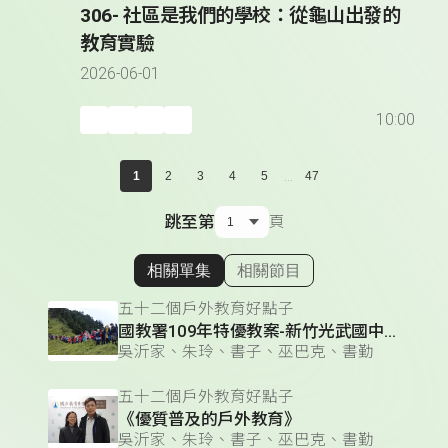
306- 社區是我們的學校：從龜山出發的
教育實驗
2026-06-01
10:00
...
1
2
3
4
5
47
跳至第
頁
相關單集
相關節目
顯示相關單集
五十二個戶外教育好點子
國教署109年特優教案-新竹光武國中「空中的島嶼」
吳沂家、朱玲、書子、巫巴克、書勤
五十二個戶外教育好點子
《優質普及的戶外教育》
吳沂家、朱玲、書子、巫巴克、書勤