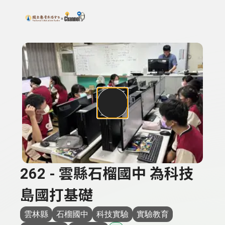
搜尋關鍵字：可輸入節目名稱、主持人或關鍵字
上方功能區塊
262 - 雲縣石榴國中 為科技
島國打基礎
雲林縣
石榴國中
科技實驗
實驗教育