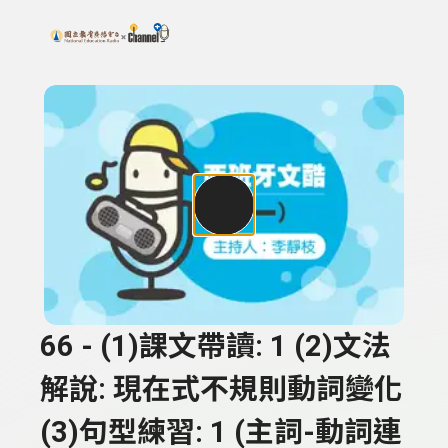
搜尋關鍵字：可輸入節目名稱、主持人或關鍵字
上方功能區塊
66 - (1)課文帶讀: 1 (2)文法
解說: 現在式不規則動詞變化
(3)句型練習: 1 (主詞-動詞連