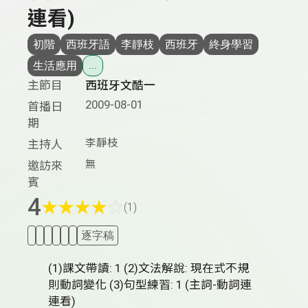
連看)
初階
西班牙語
李靜枝
西班牙
終身學習
生活應用
...
主節目
西班牙文酷一
2009-08-01
首播日
期
李靜枝
主持人
無
邀訪來
賓
4
★
★
★
★
☆
(1)
逐字稿
(1)課文帶讀: 1 (2)文法解說: 現在式不規
則動詞變化 (3)句型練習: 1 (主詞-動詞連
連看)