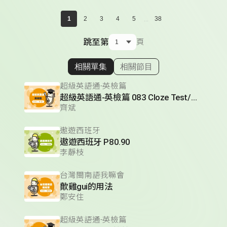
...
1
2
3
4
5
38
跳至第
頁
相關單集
相關節目
顯示相關單集
超級英語通-英檢篇
超級英語通-英檢篇 083 Cloze Test/段落填空-13
齊斌
遨遊西班牙
遨遊西班牙 P80.90
李靜枝
台灣閩南語我嘛會
歕雞gui的用法
鄭安住
超級英語通-英檢篇