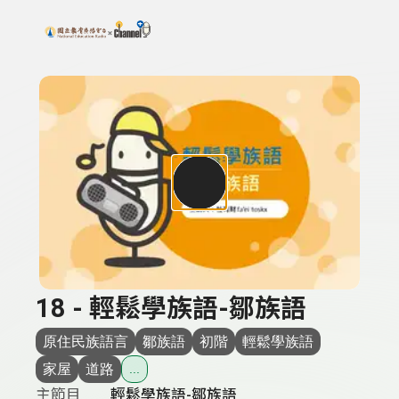
搜尋關鍵字：可輸入節目名稱、主持人或關鍵字
上方功能區塊
18 - 輕鬆學族語-鄒族語
原住民族語言
鄒族語
初階
輕鬆學族語
家屋
道路
...
主節目
輕鬆學族語-鄒族語