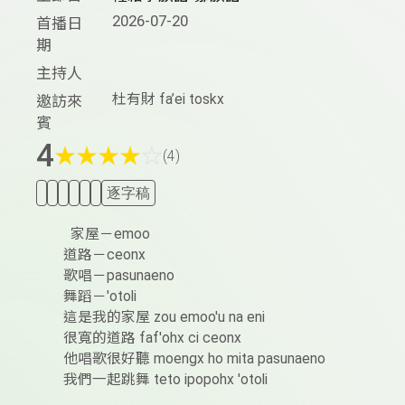
2026-07-20
首播日
期
主持人
杜有財 fa’ei toskx
邀訪來
賓
4
★
★
★
★
☆
(4)
逐字稿
家屋－emoo
道路－ceonx
歌唱－pasunaeno
舞蹈－'otoli
這是我的家屋 zou emoo'u na eni
很寬的道路 faf'ohx ci ceonx
他唱歌很好聽 moengx ho mita pasunaeno
我們一起跳舞 teto ipopohx 'otoli