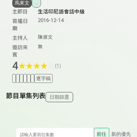
馬來文
...
主節目
生活印尼語會話中級
2016-12-14
首播日
期
陳淑文
主持人
無
邀訪來
賓
4
★
★
★
★
☆
(1)
逐字稿
節目單集列表
日期篩選
前往
新的優先