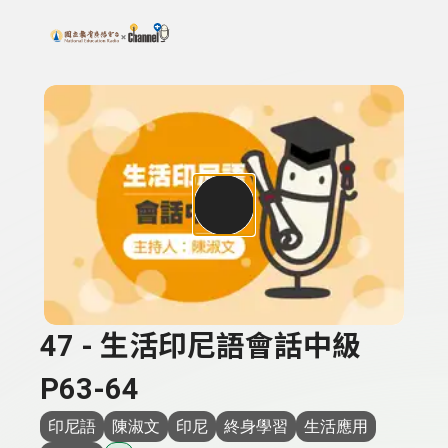
搜尋關鍵字：可輸入節目名稱、主持人或關鍵字
上方功能區塊
47 - 生活印尼語會話中級
P63-64
印尼語
陳淑文
印尼
終身學習
生活應用