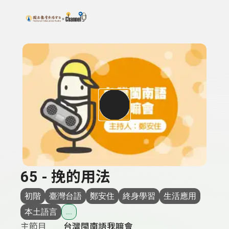
搜尋關鍵字：可輸入節目名稱、主持人或關鍵字
上方功能區塊
65 - 挽的用法
初階
臺灣台語
鄭安住
終身學習
生活應用
本土語言
...
主節目
台灣閩南語我嘛會