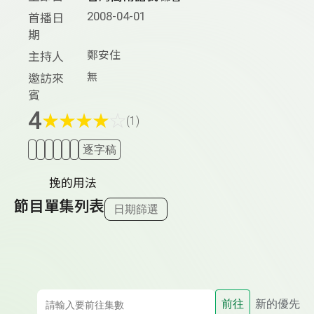
2008-04-01
首播日
期
鄭安住
主持人
無
邀訪來
賓
4
★
★
★
★
☆
(1)
逐字稿
挽的用法
節目單集列表
日期篩選
前往
新的優先