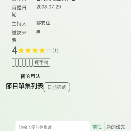
2008-07-29
首播日
期
鄭安住
主持人
無
邀訪來
賓
4
★
★
★
★
☆
(1)
逐字稿
替的用法
節目單集列表
日期篩選
前往
新的優先