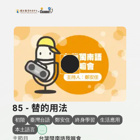
搜尋關鍵字：可輸入節目名稱、主持人或關鍵字
上方功能區塊
85 - 替的用法
初階
臺灣台語
鄭安住
終身學習
生活應用
本土語言
...
主節目
台灣閩南語我嘛會