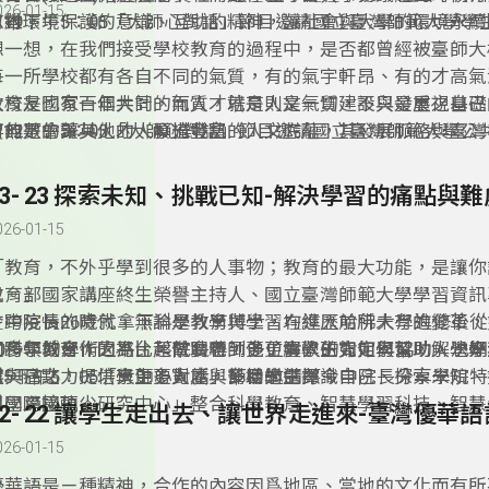
026-01-15
思維。
有對環境保護的意識、互助的精神，讓社會與大學的環境永續
6/19下午5：05「大師心對話」節目邀請國立臺灣師範大學
新。臺師大有組織完善的永續發展中心與學生會永續發展部門
馮輝倫會長、學生權利部部長王瑞辰、以及永續組組長陳宏駿
想一想，在我們接受學校教育的過程中，是否都曾經被臺師大
相關議題，讓永續的重要性能被師生看見，更被世界看見。學
參與學生會的起心動念，個人的學習轉變，如何代表學生與師
每一所學校都有各自不同的氣質，有的氣宇軒昂、有的才高氣
追求學生權利與福利之際，也能承擔起屬於自己的責任、高舉
造多元友善校園，積極推廣校園永續觀念，倡議「塑可而止」
大校友也有一個共同的氣質，就是人文氣質，不只是重視自己
教育是國家百年大計，而人才培育則是一切建設與發展之基礎
值，積極發聲與信念實踐，為環境改善盡一份心力。
製作蔬食地圖等相關計畫與理念。
要的是會讓其他的人發光發熱。
育無數的菁英人才、厚植豐富的人文底蘊，其發展脈絡與臺灣
6/12下午5：05「大師心對話」節目邀請國立臺灣師範大學公
著密不可分的關係。其畢業校友在全國各級學校師資、教育行
康敏平主任(全國校友總會秘書長)、鄧麗君秘書，以及傑出校
亮眼，其中國中校長占全國 34.7%、高中職校長占全國 44.4
化基金會李遠董事長(作家小野)，台灣童心創意行動協會（DF
23- 23 探索未知、挑戰已知-解決學習的痛點與難
校長佔全國 12.6%，對臺灣教育有著深遠的影響。
辦人許芯瑋，分享校友在各行各業的跨域影響力，近百年來在
026-01-15
辛勤耕耘，將臺灣的教育能量帶向全球，為教育建立新的世
「教育，不外乎學到很多的人事物；教育的最大功能，是讓你
己。」
教育部國家講座終生榮譽主持人、國立臺灣師範大學學習資訊
今中院長26歲就拿下科學教育博士，在進入哈佛大學進修後
在跨疫情的時代，無論是教學與學習均經歷前所未有的變革，
向科學教育，因為比起做實驗，他更喜歡研究如何幫助人學好
個跨領域合作的平台，幫助老師更了解學生如何學習，解決學
20多年的學術之路，蔡院長得到多位貴人的肯定與協助，也
科。
處與痛點，提供學生更寬廣與多樣的選擇。
獻一己之力，培育更多人才，幫助學生認識自己、探索未知、
6/5下午5：05「大師心對話」節目邀請蔡今中院長分享學院
與國際接軌。
科學跨國頂尖研究中心」整合科學教育、智慧學習科技、智慧
大數據、教育神經科學四大主軸，結合全校能量，解決學習成
026-01-15
升師資培育品質、提振教育產業等教育議題。
優華語是ㄧ種精神，合作的內容因爲地區、當地的文化而有所