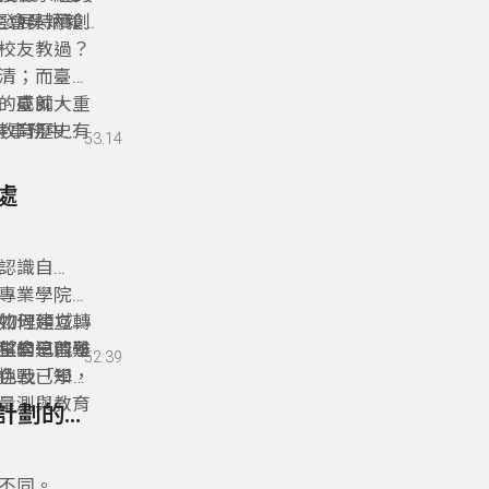
發展持續創
學生會吳炳毅、
，持續追蹤
，一起分享
校友教過？
生會在校內
長溝通，營
清；而臺師
認同的價
減塑行動、
的成就，重
。臺師大培
教育歷史有
共事務中心
53:14
政人才表現
友台北市文
%、大專院校
C台灣）創
處
教育領域的
紀典範。
認識自
專業學院蔡
從物理領域轉
如何建立一
科學這門學
生的學習難
期望自己能貢
52:39
挑戰已知，
特色及「學習
量測與教育
22- 22 讓學生走出去、讓世界走進來-臺灣優華語計劃的發展與實踐
就落差、提
不同。