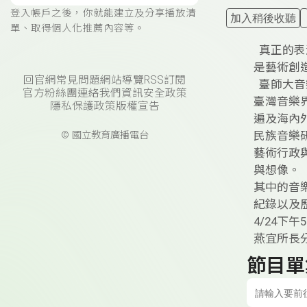
登入帳戶之後，你就能建立及分享播放清
加入稍後收聽
單、取得個人化推薦內容等。
真正的表
是藝術創
回官網
常見問題
網站導覽
RSS訂閱
臺師大音
官方粉絲團
連絡我們
資訊安全政策
臺灣音樂
隱私保護政策
版權宣告
遍及海內
民族音樂
© 國立教育廣播電台
藝術行政
與想像。
其中的音
紀錄以及
4/24
燕宜所長
節目單