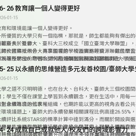
26- 26 教育讓一個人變得更好
026-01-15
教育和環境能讓一個人變得更好。
一所優質的大學只有一個指標，那就是，師生都能夠有傑出的
貢獻所長於社會。
隨著臺大、臺師大、臺科大三校成立「國立臺灣大學聯盟」，
以跨校修課抵學分，共享圖書館、校園網路等資源。數位學習
臺師大匯集校內各大專業領域的學術及實務經驗，聯結民間企
育現場及學生的學習，如何帶領團隊，扮演好服務師生、支援
源，進行跨校、跨界合作，增進學生實務及就業能力。
6/26下午5：05「大師心對話」節目邀請國立臺灣師範大學吳
師生的角色，積極培養學生的國際移動力、推動跨域整合，凝
享大學人才培育、落實教學創新，搭起臺灣與國際社會的橋樑
的校友力量。
教育能量帶向全球，為教育建立新的世紀典範。從臺師大百年
026-01-15
及數位轉型與時俱進的專業發展歷程，聽見臺灣教育發展的軌
大學之道不只明明德，也在台大、台科大、臺師大三個校園間
間；學生不僅在課堂上學習到永續觀念，更在生活中，用每一
出對永續環境的追求。
學生會做為自治代表權組織，也期許能以更高的視角去看公共
在環境議題上，臺師大的永續發展相關課程比例高達26.55%
永續評比系統STARS的標準計算中達到滿分。而關於開設與
續發展能力課程的環節，學生會也參與其中，理解永續課程的
大學是能讓學生與社會接軌的環境，除了用心辦學，更配合聯
24- 24 成就自己成就他人/校友們的跨域影響力
有符合議題面向這麼簡單，而是在思考公共事務議題的時候有
展目標(SDGs)落實社會責任，讓學生不僅在學業、社團中有