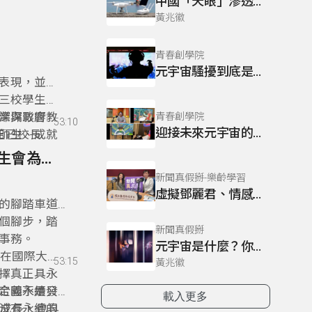
中國「天眼」滲透臺灣！「貼牌」陸製監視器遍布台灣街頭，隱私全都露？新科技越炫越好「賣」？
黃兆徽
青春創學院
元宇宙騷擾到底是否構成騷擾？
表現，並能
三校學生可
深深影響教
業與政府資
青春創學院
53:10
迎接未來元宇宙的影像設計師
師生、成就
正己校長分
聚卓越優質
，將臺灣的
25- 25 以永續的思維營造多元友善校園/臺師大學生會為環境改善盡一份心力
來自我超越
新聞真假掰-樂齡學習
跡與藍圖。
虛擬鄧麗君、情感葬儀社、元宇宙試衣間！
的腳踏車道
個腳步，踏
新聞真假掰
事務。
元宇宙是什麼？你準備好登入了嗎？沉浸式體驗能增進人類幸福感？AI人工智慧全面擴及生活各層面，有哪些倫理課題？
，在國際大學
53:15
黃兆徽
選擇真正具永
定義不是只
合國永續發
載入更多
沒有永續的
所成長，也具