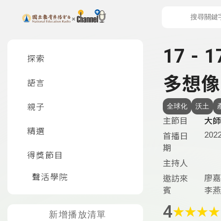
上方功能區塊
左側邊選單
17 
探索
多想像
語言
親子
全球化
沃土
主節目
大師
精選
2022
首播日
期
得獎節目
主持人
聲活學院
廖嘉
邀訪來
賓
李燕
4
★
★
★
★
新增播放清單