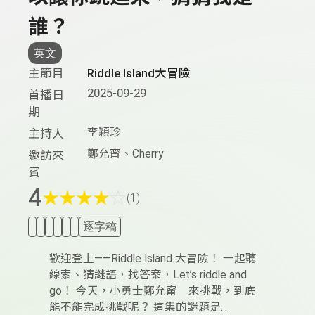
誰？
英文
主節目
Riddle Island大冒險
2025-09-29
首播日
期
李穎珍
主持人
鄭允甯、Cherry
邀訪來
賓
4
★
★
★
★
☆
(1)
逐字稿
歡迎登上——Riddle Island 大冒險！ 一起聽
線索、猜謎語，找答案，Let’s riddle and
go！ 今天，小勇士鄭允甯 來挑戰，到底
能不能完成挑戰呢？ 這集的謎題是...