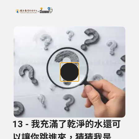
搜尋關鍵字：可輸入節目名稱、主持人或關鍵字
上方功能區塊
13 - 我充滿了乾淨的水還可
以讓你跳進來，猜猜我是