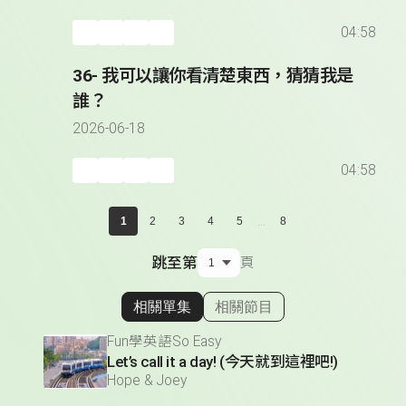
04:58
36- 我可以讓你看清楚東西，猜猜我是
誰？
2026-06-18
04:58
...
1
2
3
4
5
8
跳至第
頁
相關單集
相關節目
顯示相關單集
Fun學英語So Easy
Let’s call it a day! (今天就到這裡吧!)
Hope & Joey