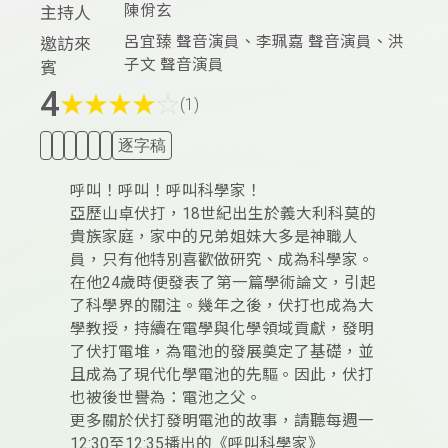
陳佾玄
主持人
呂宜臻 聲音演員、李珮嘉 聲音演員、洪
邀訪來
子文 聲音演員
賓
4
★
★
★
★
☆
(1)
逐字稿
呼叫！呼叫！呼叫科學家！
亞歷山卓伏打，18世紀出生於義大利科莫的
貴族家庭，家中的兄弟姐妹大多是神職人
員，只有他特別喜歡做研究、成為科學家。
在他24歲時便發表了第一篇學術論文，引起
了科學界的關注。幾年之後，伏打也成為大
學教授，持續在電學與化學領域貢獻，發明
了伏打電堆，為電池的發展奠定了基礎，並
且成為了現代化學電池的先驅。因此，伏打
也被後世譽為：電池之父。
更多關於伏打發明電池的故事，請聽每週一
12:30至12:35播出的《呼叫科學家》