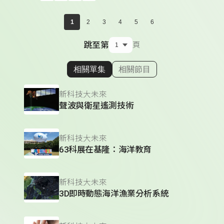
1
2
3
4
5
6
跳至第
頁
相關單集
相關節目
顯示相關單集
新科技大未來
聲波與衛星遙測技術
新科技大未來
63科展在基隆：海洋教育
新科技大未來
3D即時動態海洋漁業分析系統