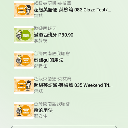
超級英語通-英檢篇
超級英語通-英檢篇 083 Cloze Test/段落填空-13
齊斌
遨遊西班牙
遨遊西班牙 P80.90
李靜枝
台灣閩南語我嘛會
歕雞gui的用法
鄭安住
超級英語通-英檢篇
超級英語通-英檢篇 035 Weekend Trip- 週末旅遊
齊斌
台灣閩南語我嘛會
趖的用法
鄭安住