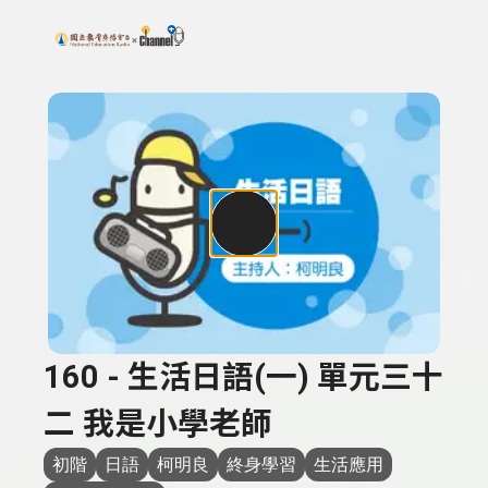
搜尋關鍵字：可輸入節目名稱、主持人或關鍵字
上方功能區塊
160 - 生活日語(一) 單元三十
二 我是小學老師
初階
日語
柯明良
終身學習
生活應用