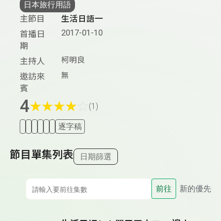
日本旅行用語
主節目
生活日語一
2017-01-10
首播日
期
柯明良
主持人
無
邀訪來
賓
4
★
★
★
★
☆
(1)
逐字稿
節目單集列表
日期篩選
前往
新的優先