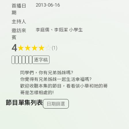
2013-06-16
首播日
期
主持人
李庭儒、李鈺潔 小學生
邀訪來
賓
4
★
★
★
★
☆
(1)
逐字稿
同學們，你有兄弟姊妹嗎?
你覺得有兄弟姊妹一起生活幸福嗎?
歡迎收聽本集的節目，看看張小華和她的哥
哥是怎樣相處的!
節目單集列表
日期篩選