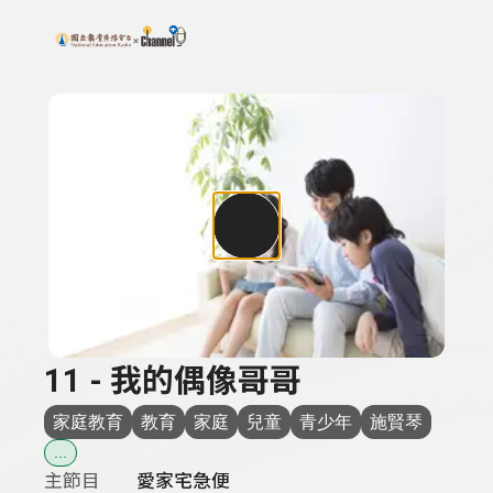
搜尋關鍵字：可輸入節目名稱、主持人或關鍵字
上方功能區塊
11 - 我的偶像哥哥
家庭教育
教育
家庭
兒童
青少年
施賢琴
...
主節目
愛家宅急便