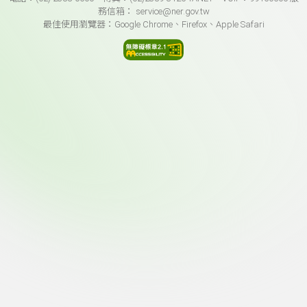
務信箱： service@ner.gov.tw
最佳使用瀏覽器：Google Chrome、Firefox、Apple Safari