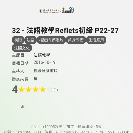
上方功能區塊
32 - 法語教學Reflets初級 P22-27
初階
法語
楊淑娟.蔡淑玲
終身學習
生活應用
法國文化
主節目
法語教學
2016-10-19
首播日期
楊淑娟.蔡淑玲
主持人
無
邀訪來賓
4
★
★
★
★
☆
(1)
無
頁尾資訊
地址：(100052) 臺北市中正區南海路45號
電話：(02) 2388-0600 傳真：(02)2389-3126 TANET VOIP：99160500 服