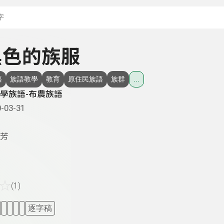
搜尋關鍵字：可輸入節
 黑色的族服
語
族語教學
教育
原住民族語
族群
...
學族語-布農族語
-03-31
芳
☆
(1)
逐字稿