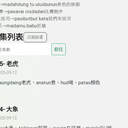
madahdung tu ulusbunun
→
黑色的族服
pasavai cisdadan
賽→
比賽跑步
t
pasibutbut kata
拔河→
我們來拔河
抓
madamu babu
→
抓豬
集列表
日期篩選
前往
5- 老虎
025-09-12
aungdaing老虎、anatun煮、hud喝、patas顏色
4- 大象
025-09-12