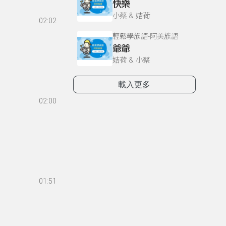
快樂
小蔡 & 姞荷
02:02
輕鬆學族語-阿美族語
爺爺
姞荷 & 小蔡
載入更多
02:00
01:51