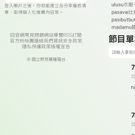
ulusu
衣服
登入帳戶之後，你就能建立及分享播放清
pasavai
比
單、取得個人化推薦內容等。
pasibutbu
madamu
回官網
常見問題
網站導覽
RSS訂閱
節目單
官方粉絲團
連絡我們
資訊安全政策
隱私保護政策
版權宣告
© 國立教育廣播電台
7
2
n
7
2