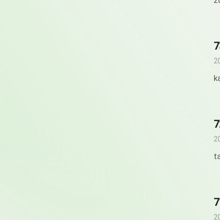
z
7
2
k
7
2
t
7
2