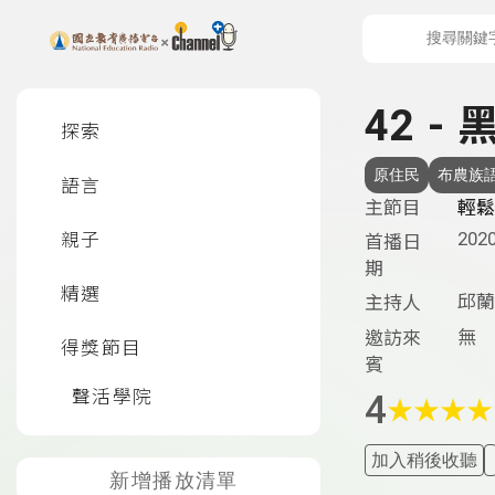
上方功能區塊
左側邊選單
42 -
探索
原住民
布農族
語言
主節目
輕鬆
2020
親子
首播日
期
精選
邱蘭
主持人
無
邀訪來
得獎節目
賓
聲活學院
4
★
★
★
★
加入稍後收聽
新增播放清單