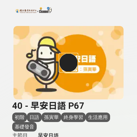
搜尋關鍵字：可輸入節目名稱、主持人或關鍵字
上方功能區塊
40 - 早安日語 P67
初階
日語
孫寅華
終身學習
生活應用
基礎發音
主節目
早安日語