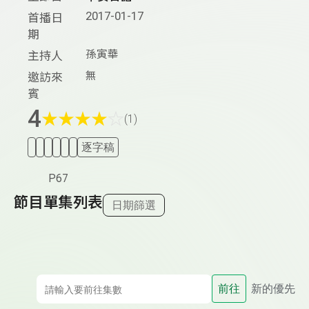
2017-01-17
首播日
期
孫寅華
主持人
無
邀訪來
賓
4
★
★
★
★
☆
(1)
逐字稿
P67
節目單集列表
日期篩選
前往
新的優先