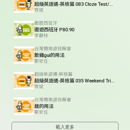
超級英語通-英檢篇 083 Cloze Test/段落填空-13
齊斌
遨遊西班牙
遨遊西班牙 P80.90
李靜枝
台灣閩南語我嘛會
歕雞gui的用法
鄭安住
超級英語通-英檢篇
超級英語通-英檢篇 035 Weekend Trip- 週末旅遊
齊斌
台灣閩南語我嘛會
趖的用法
鄭安住
載入更多