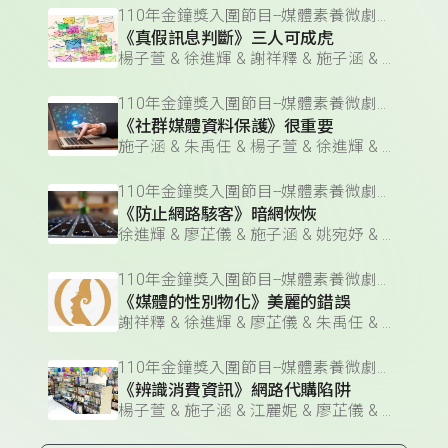
110年金鐘獎入圍節目--媒體素養微劇場(企劃編撰獎)
《真假訊息判斷》三人可成虎
楊子萱 & 徐進輝 & 謝祥釋 & 施子涵 & 廖芷儀 & 朱禹任 & 江麗妮 & 姚宛妤
110年金鐘獎入圍節目--媒體素養微劇場(企劃編撰獎)
《社群媒體資料保護》很重要
施子涵 & 朱禹任 & 楊子萱 & 徐進輝 & 江麗妮 & 謝祥釋 & 姚宛妤 & 廖芷儀
110年金鐘獎入圍節目--媒體素養微劇場(企劃編撰獎)
《防止網路駭客》暗網恢恢
徐進輝 & 廖芷儀 & 施子涵 & 姚宛妤 & 江麗妮 & 謝祥釋 & 朱禹任 & 楊子萱
110年金鐘獎入圍節目--媒體素養微劇場(企劃編撰獎)
《媒體的性別物化》美麗的錯誤
謝祥釋 & 徐進輝 & 廖芷儀 & 朱禹任 & 江麗妮 & 姚宛妤 & 楊子萱 & 施子涵
110年金鐘獎入圍節目--媒體素養微劇場(企劃編撰獎)
《辨識消費資訊》網路代購陷阱
楊子萱 & 施子涵 & 江麗妮 & 廖芷儀 & 姚宛妤 & 徐進輝 & 朱禹任 & 謝祥釋