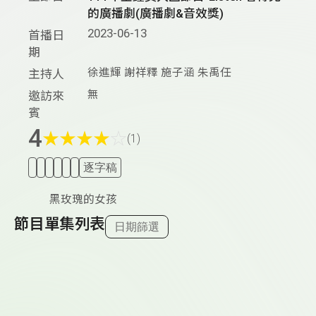
的廣播劇(廣播劇&音效獎)
2023-06-13
首播日
期
徐進輝 謝祥釋 施子涵 朱禹任
主持人
無
邀訪來
賓
4
★
★
★
★
☆
(1)
逐字稿
黑玫瑰的女孩
節目單集列表
日期篩選