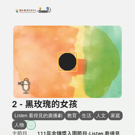
搜尋關鍵字：可輸入節目名稱、主持人或關鍵字
上方功能區塊
2 - 黑玫瑰的女孩
Listen 看得見的廣播劇
教育
生活
人文
家庭
人物
...
主節目
111年金鐘獎入圍節目-Listen 看得見