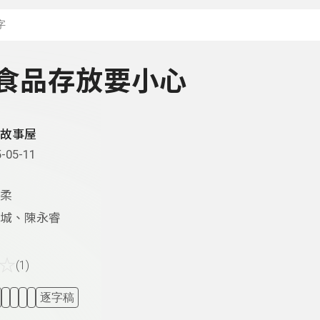
搜尋關鍵字：可輸入節
- 食品存放要小心
故事屋
-05-11
柔
城、陳永睿
☆
(1)
逐字稿