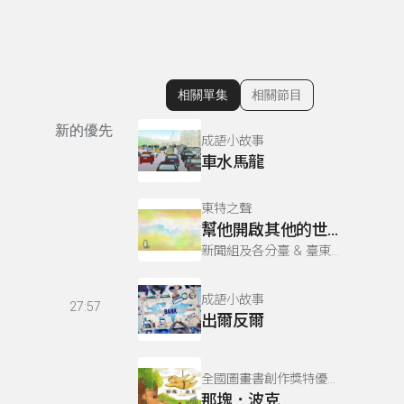
相關單集
相關節目
顯示相關單集
新的優先
成語小故事
車水馬龍
東特之聲
幫他開啟其他的世界—自閉症學生社交技巧訓練
新聞組及各分臺 & 臺東縣政府教育處、張月昭、郭惠珍 田大榮、朱慧清、郭人宇 & 詹凱雯 & 陳麗如 & 張曉瑩
成語小故事
27:57
出爾反爾
全國圖畫書創作獎特優作品-廣播劇展
那塊．波克