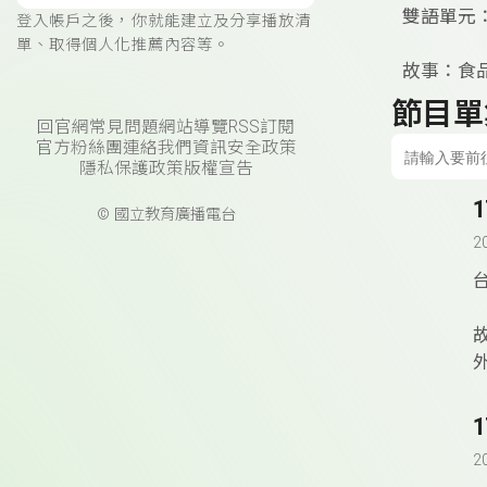
­雙語單元
登入帳戶之後，你就能建立及分享播放清
單、取得個人化推薦內容等。
故事：食
節目單
回官網
常見問題
網站導覽
RSS訂閱
官方粉絲團
連絡我們
資訊安全政策
隱私保護政策
版權宣告
© 國立教育廣播電台
2
2