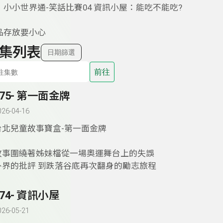
：小小世界通-笑話比賽04 資訊小屋：能吃不能吃?
品存放要小心
集列表
日期篩選
前往
175- 第一面金牌
026-04-16
台北兒童故事寶盒-第一面金牌
故事圍繞著姊妹檔從一場奧運舞台上的失誤
外界的批評 到跌落谷底再次翻身的勵志旅程
174- 資訊小屋
026-05-21