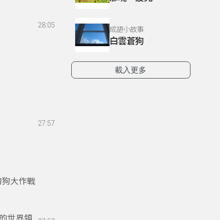
28:05
成語小故事
白雲蒼狗
載入更多
27:57
狗狗大作戰
的世界領導