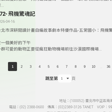
...
172- 飛機驚魂記
026-04-16
台北市深耕閱讀計畫自編故事劇本特優作品-五常國小：飛機
­在一個美好的下午
一群可愛的動物正要從瘋狂動物機場前往沙漠國際機場...
...
1
2
3
4
5
6
7
8
9
10
36
跳至第
頁
地址：(100052) 臺北市中正區南
電話：(02) 2388-0600 傳真：(02)2389-3126 TANET VOIP：991