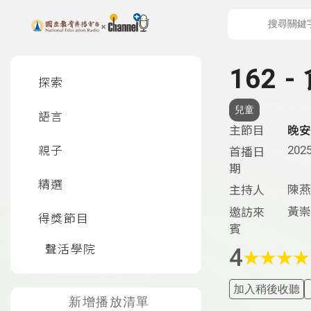
上方功能區塊
左側邊選單
162 
探索
兒童
語言
主節目
晚安
2025
親子
首播日
期
精選
陳燕
主持人
黃崇
邀訪來
得獎節目
賓
聲活學院
4
★
★
★
★
加入稍後收聽
新增播放清單