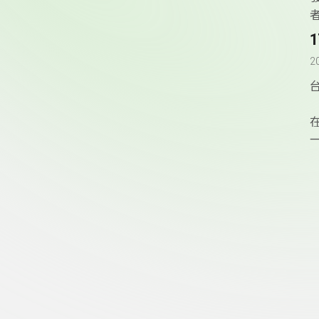
者
2
頁尾資訊