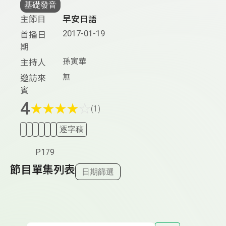
基礎發音
主節目
早安日語
2017-01-19
首播日
期
孫寅華
主持人
無
邀訪來
賓
4
★
★
★
★
☆
(1)
逐字稿
P179
節目單集列表
日期篩選