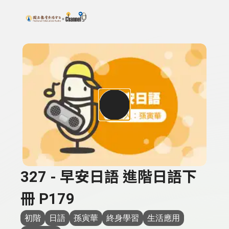
搜尋關鍵字：可輸入節目名稱、主持人或關鍵字
上方功能區塊
327 - 早安日語 進階日語下
冊 P179
初階
日語
孫寅華
終身學習
生活應用