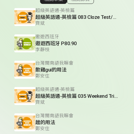
顯示相關單集
超級英語通-英檢篇
超級英語通-英檢篇 083 Cloze Test/段落填空-13
齊斌
遨遊西班牙
遨遊西班牙 P80.90
李靜枝
台灣閩南語我嘛會
歕雞gui的用法
鄭安住
超級英語通-英檢篇
超級英語通-英檢篇 035 Weekend Trip- 週末旅遊
齊斌
台灣閩南語我嘛會
趖的用法
鄭安住