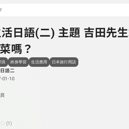
搜尋關鍵字：可輸入節
 生活日語(二) 主題 吉田先
菜嗎？
明良
終身學習
生活應用
日本旅行用語
日語二
-01-10
良
☆
(1)