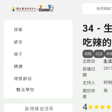
上方功能區塊
左側邊選單
34 -
探索
吃辣的
語言
親子
初階
日語
柯
主節目
生活
精選
2017
首播日
期
得獎節目
柯明
主持人
聲活學院
無
邀訪來
賓
4
★
★
★
★
新增播放清單