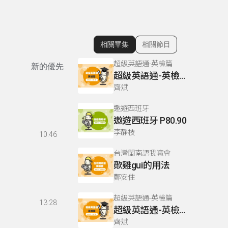
相關單集
相關節目
顯示相關單集
超級英語通-英檢篇
新的優先
超級英語通-英檢篇 083 Cloze Test/段落填空-13
齊斌
遨遊西班牙
遨遊西班牙 P80.90
李靜枝
10:46
台灣閩南語我嘛會
歕雞gui的用法
鄭安住
超級英語通-英檢篇
13:28
超級英語通-英檢篇 035 Weekend Trip- 週末旅遊
齊斌