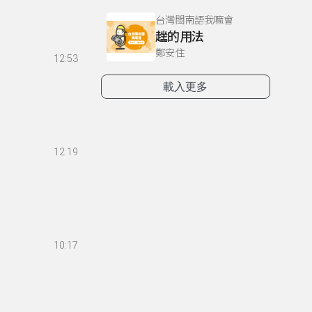
台灣閩南語我嘛會
趖的用法
鄭安住
12:53
載入更多
12:19
10:17