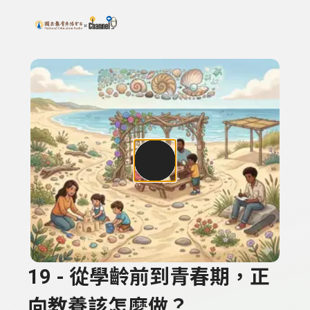
搜尋關鍵字：可輸入節目名稱、主持人或關鍵字
上方功能區塊
19 - 從學齡前到青春期，正
向教養該怎麼做？