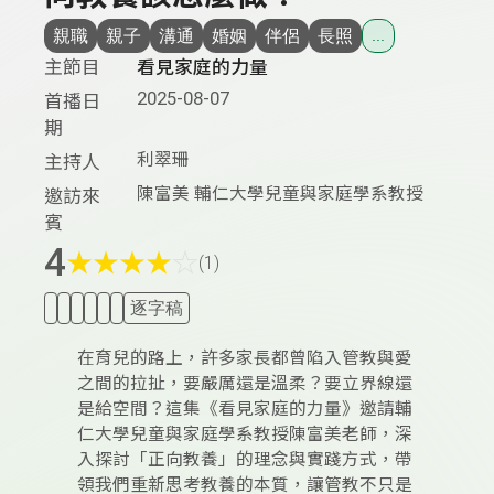
親職
親子
溝通
婚姻
伴侶
長照
...
主節目
看見家庭的力量
2025-08-07
首播日
期
利翠珊
主持人
陳富美 輔仁大學兒童與家庭學系教授
邀訪來
賓
4
★
★
★
★
☆
(1)
逐字稿
在育兒的路上，許多家長都曾陷入管教與愛
之間的拉扯，要嚴厲還是溫柔？要立界線還
是給空間？這集《看見家庭的力量》邀請輔
仁大學兒童與家庭學系教授陳富美老師，深
入探討「正向教養」的理念與實踐方式，帶
領我們重新思考教養的本質，讓管教不只是