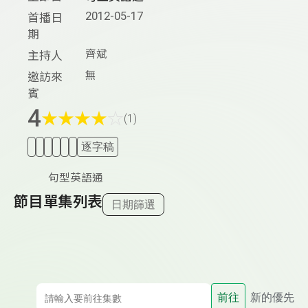
2012-05-17
首播日
期
齊斌
主持人
無
邀訪來
賓
4
★
★
★
★
☆
(1)
逐字稿
句型英語通
節目單集列表
日期篩選
前往
新的優先