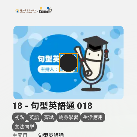
搜尋關鍵字：可輸入節目名稱、主持人或關鍵字
上方功能區塊
18 - 句型英語通 018
初階
英語
齊斌
終身學習
生活應用
文法句型
主節目
句型英語通