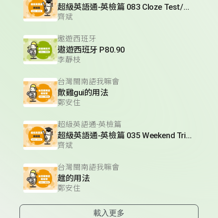
超級英語通-英檢篇 083 Cloze Test/段落填空-13
齊斌
遨遊西班牙
遨遊西班牙 P80.90
李靜枝
台灣閩南語我嘛會
歕雞gui的用法
鄭安住
超級英語通-英檢篇
超級英語通-英檢篇 035 Weekend Trip- 週末旅遊
齊斌
台灣閩南語我嘛會
趖的用法
鄭安住
載入更多