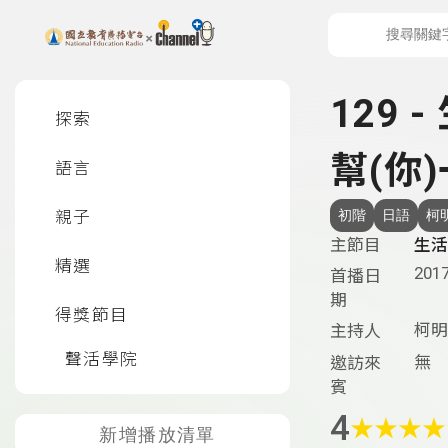
上方功能區塊
左側邊選單
129 
探索
幫(你
語言
親子
初階
日語
柯
主節目
生活
精選
2017
首播日
期
得獎節目
柯明
主持人
聲活學院
無
邀訪來
賓
4
★
★
★
★
新增播放清單