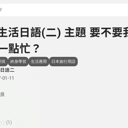
搜尋關鍵字：可輸入節
- 生活日語(二) 主題 要不要
)一點忙？
明良
終身學習
生活應用
日本旅行用語
日語二
-01-11
良
☆
(1)