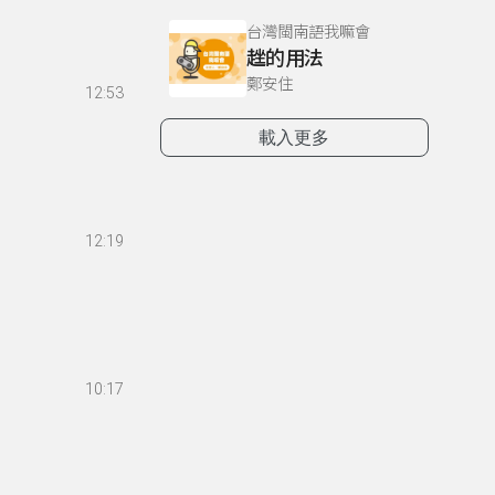
台灣閩南語我嘛會
趖的用法
鄭安住
12:53
載入更多
12:19
10:17