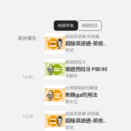
相關單集
相關節目
顯示相關單集
超級英語通-英檢篇
新的優先
超級英語通-英檢篇 083 Cloze Test/段落填空-13
齊斌
遨遊西班牙
遨遊西班牙 P80.90
李靜枝
10:46
台灣閩南語我嘛會
歕雞gui的用法
鄭安住
超級英語通-英檢篇
13:28
超級英語通-英檢篇 035 Weekend Trip- 週末旅遊
齊斌