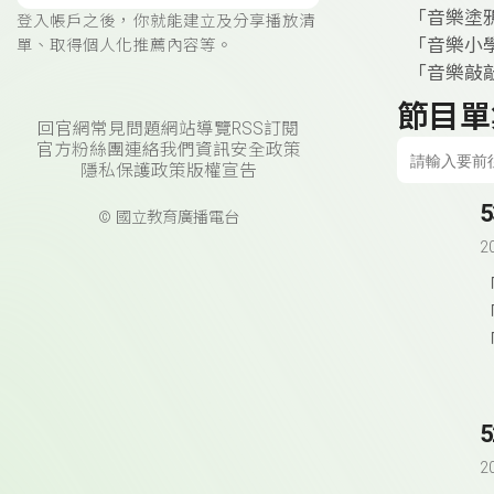
「音樂塗
登入帳戶之後，你就能建立及分享播放清
「音樂小
單、取得個人化推薦內容等。
「音樂敲
節目單
回官網
常見問題
網站導覽
RSS訂閱
官方粉絲團
連絡我們
資訊安全政策
隱私保護政策
版權宣告
© 國立教育廣播電台
2
2