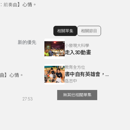
】心情。
：前奏曲
相關單集
相關節目
顯示相關單集
新的優先
小發現大科學
走入3D動畫
教育全方位
書中自有英雄會，祖孫共讀～我們很會！
曲】心情。
岳志中
無其他相關單集
27:53