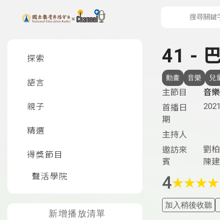
上方功能區塊
左側邊選單
41 
探索
動畫
音樂
兒
語言
主節目
音樂
2021
親子
首播日
期
精選
主持人
劉柏
邀訪來
得獎節目
賓
陳建
聲活學院
4
★
★
★
★
加入稍後收聽
新增播放清單