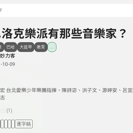
搜尋關鍵字：可輸入節
- 巴洛克樂派有那些音樂家？
童
巴哈
大提琴
教育
...
妙力客
-10-09
宏 台北愛樂少年樂團指揮、陳詩宓、洪子文、游婷安、呂宜
志
☆
(1)
逐字稿