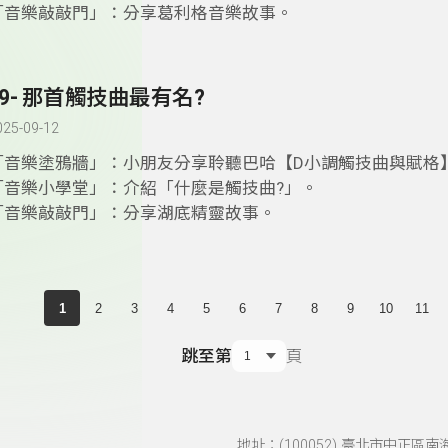
「音樂敲敲門」：分享葛利格音樂故事。
49- 那首觸技曲最有名?
025-09-12
「音樂塗鴉牆」：小朋友分享聆聽巴哈【D小調觸技曲與賦格
「音樂小學堂」：介紹「什麼是觸技曲?」。
「音樂敲敲門」：分享湖底精靈故事。
1
2
3
4
5
6
7
8
9
10
11
跳至第
頁
地址：(100052) 臺北市中正區南