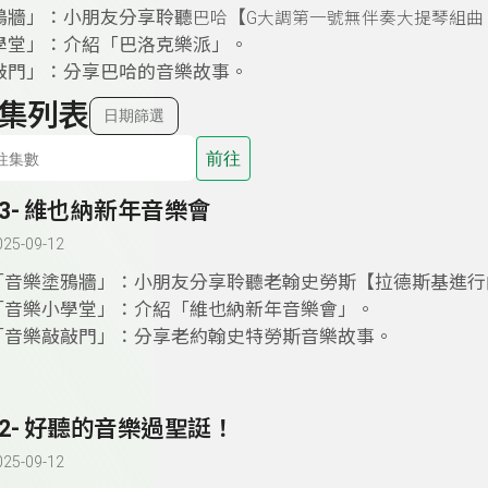
鴉牆」：小朋友分享聆聽
【
巴哈
G
大調第一號無伴奏大提琴組曲
學堂」：介紹「巴洛克樂派」。
敲門」：分享巴哈的音樂故事。
集列表
日期篩選
前往
53- 維也納新年音樂會
025-09-12
「音樂塗鴉牆」：小朋友分享聆聽老翰史勞斯【拉德斯基進行
「音樂小學堂」：介紹「維也納新年音樂會」。
「音樂敲敲門」：分享老約翰史特勞斯音樂故事。
52- 好聽的音樂過聖誔！
025-09-12