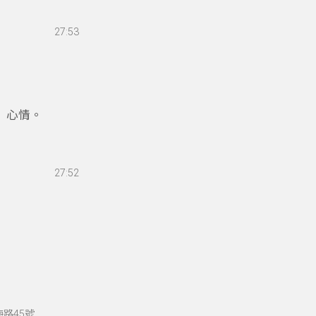
27:53
】心情。
27:52
海路45號