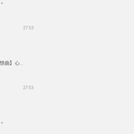
。
27:53
想曲】心
27:53
。