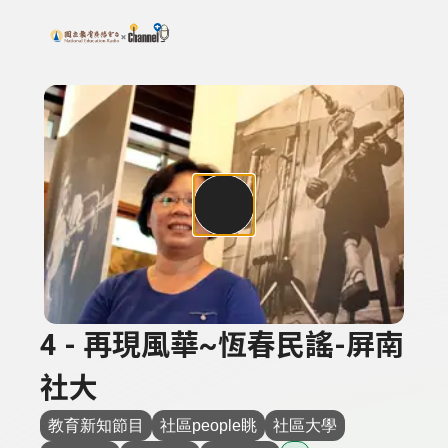
搜尋關鍵字：可輸入節目名稱、主持人或關鍵字
上方功能區塊
4 - 再現風華~恆春民謠-屏南
社大
教育新知節目
社區people眺
社區大學