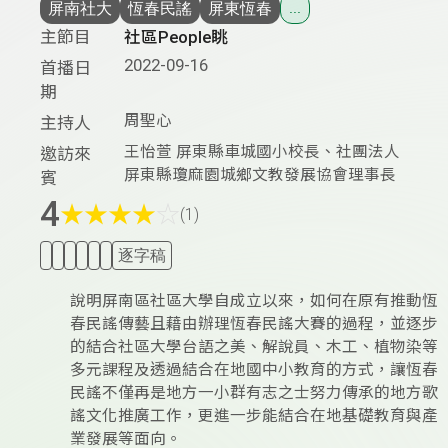
屏南社大
恆春民謠
屏東恆春
...
主節目
社區People眺
2022-09-16
首播日
期
周聖心
主持人
王怡萱 屏東縣車城國小校長、社團法人
邀訪來
屏東縣瓊麻園城鄉文教發展協會理事長
賓
4
★
★
★
★
☆
(1)
逐字稿
說明屏南區社區大學自成立以來，如何在原有推動恆
春民謠傳藝且藉由辦理恆春民謠大賽的過程，並逐步
的結合社區大學台語之美、解說員、木工、植物染等
多元課程及透過結合在地國中小教育的方式，讓恆春
民謠不僅再是地方一小群有志之士努力傳承的地方歌
謠文化推廣工作，更進一步能結合在地基礎教育與產
業發展等面向。