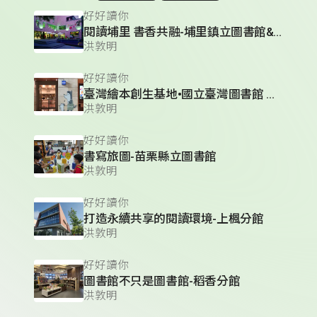
好好讀你
閱讀埔里 書香共融-埔里鎮立圖書館&籃城書房
洪敦明
好好讀你
臺灣繪本創生基地•國立臺灣圖書館 親子資料中心
洪敦明
好好讀你
書寫旅圖-苗栗縣立圖書館
洪敦明
好好讀你
打造永續共享的閱讀環境-上楓分館
洪敦明
好好讀你
圖書館不只是圖書館-稻香分館
洪敦明