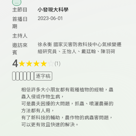
...
主節目
小發現大科學
2023-06-01
首播日
期
主持人
徐永衡 國家災害防救科技中心氣候變遷
邀訪來
組研究員、王怡人、戴廷翰、陳羽荷
賓
4
★
★
★
★
☆
(1)
逐字稿
相信許多大小朋友都有栽種植物的經驗，蟲
蟲入侵或作物生病，
可是農夫困擾的大問題，抓蟲、噴灑農藥的
方法都有人用，
有了新科技的輔助，農作物的病蟲害問題，
可以更有效且快速的解決。