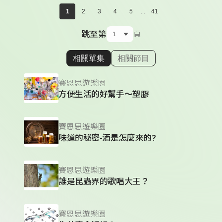
...
1
2
3
4
5
41
跳至第
頁
相關單集
相關節目
顯示相關單集
賽恩思遊樂園
方便生活的好幫手～塑膠
賽恩思遊樂園
味道的秘密-酒是怎麼來的?
賽恩思遊樂園
誰是昆蟲界的歌唱大王？
賽恩思遊樂園