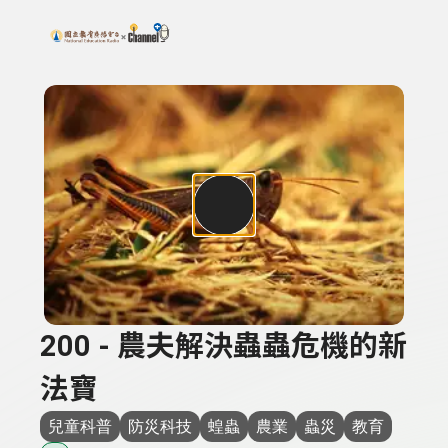
搜尋關鍵字：可輸入節目名稱、主持人或關鍵字
上方功能區塊
200 - 農夫解決蟲蟲危機的新
法寶
兒童科普
防災科技
蝗蟲
農業
蟲災
教育