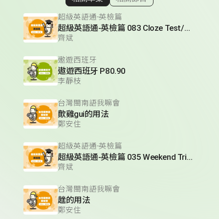
顯示相關單集
超級英語通-英檢篇
超級英語通-英檢篇 083 Cloze Test/段落填空-13
齊斌
遨遊西班牙
遨遊西班牙 P80.90
李靜枝
台灣閩南語我嘛會
歕雞gui的用法
鄭安住
超級英語通-英檢篇
超級英語通-英檢篇 035 Weekend Trip- 週末旅遊
齊斌
台灣閩南語我嘛會
趖的用法
鄭安住