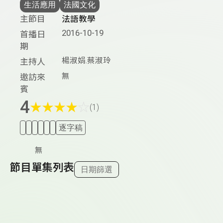
生活應用
法國文化
主節目
法語教學
2016-10-19
首播日
期
楊淑娟.蔡淑玲
主持人
無
邀訪來
賓
4
★
★
★
★
☆
(1)
逐字稿
無
節目單集列表
日期篩選