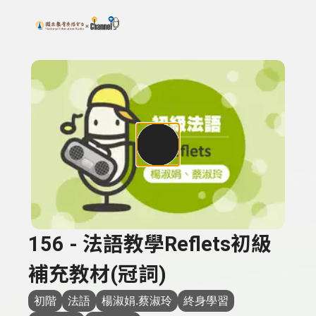
搜尋關鍵字：可輸入節目名稱、主持人或關鍵字
上方功能區塊
156 - 法語教學Reflets初級
補充教材(冠詞)
初階
法語
楊淑娟.蔡淑玲
終身學習