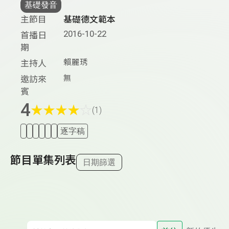
基礎發音
主節目
基礎德文範本
2016-10-22
首播日
期
賴麗琇
主持人
無
邀訪來
賓
4
★
★
★
★
☆
(1)
逐字稿
節目單集列表
日期篩選