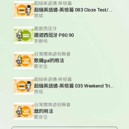
超級英語通-英檢篇
超級英語通-英檢篇 083 Cloze Test/段落填空-13
齊斌
遨遊西班牙
遨遊西班牙 P80.90
李靜枝
台灣閩南語我嘛會
歕雞gui的用法
鄭安住
超級英語通-英檢篇
超級英語通-英檢篇 035 Weekend Trip- 週末旅遊
齊斌
台灣閩南語我嘛會
趖的用法
鄭安住