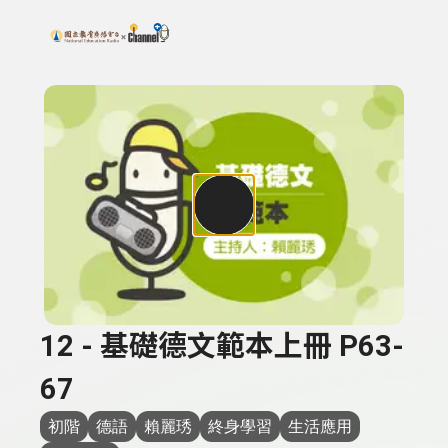
搜尋關鍵字：可輸入節目名稱、主持人或關鍵字
上方功能區塊
12 - 基礎德文範本上冊 P63-
67
初階
德語
賴麗琇
終身學習
生活應用