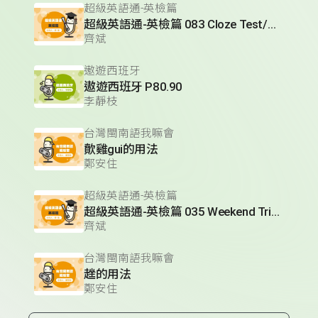
超級英語通-英檢篇
超級英語通-英檢篇 083 Cloze Test/段落填空-13
齊斌
遨遊西班牙
遨遊西班牙 P80.90
李靜枝
台灣閩南語我嘛會
歕雞gui的用法
鄭安住
超級英語通-英檢篇
超級英語通-英檢篇 035 Weekend Trip- 週末旅遊
齊斌
台灣閩南語我嘛會
趖的用法
鄭安住