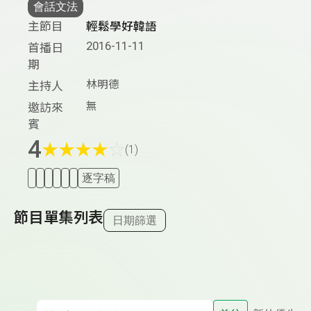
會話文法
主節目
輕鬆學好韓語
2016-11-11
首播日
期
林明德
主持人
無
邀訪來
賓
4
★
★
★
★
☆
(1)
逐字稿
節目單集列表
日期篩選