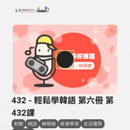
搜尋關鍵字：可輸入節目名稱、主持人或關鍵字
上方功能區塊
432 - 輕鬆學韓語 第六冊 第
432課
初階
韓語
林明德
終身學習
生活應用